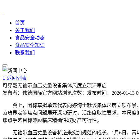
首页
关于我们
食品安全动态
食品安全知识
联系我们

返回列表
可穿戴无袖带血压丈量设备集体尺度立项评审启
发布者：
伟德国际官方网站
浏览次数：
发布时间：
2026-01-13 0
会上，团标草拟单元代表向婷博士就该集体尺度立项布景、
范畴界定等焦点问题展开深切研讨，活络度取性要求、本尺度
焦点手艺目标兼顾临床精确性取财产可行性。
无袖带血压丈量设备将送来愈加规范的成长。1月6日，青年