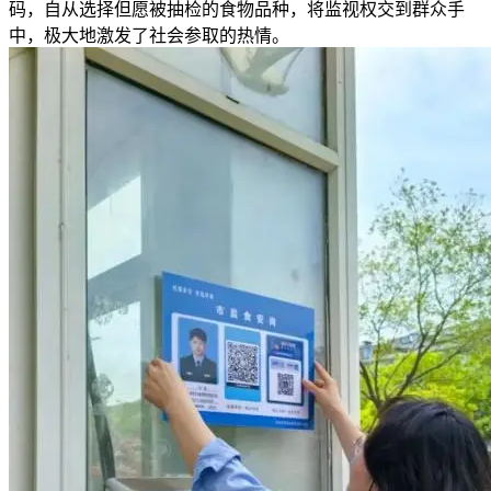
码，自从选择但愿被抽检的食物品种，将监视权交到群众手
中，极大地激发了社会参取的热情。