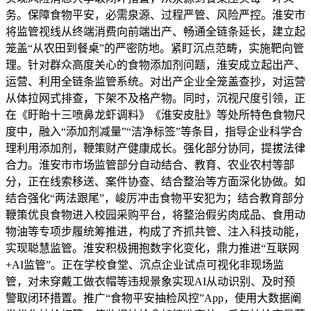
务。保障食物平安，必需泉源、过程严管、风险严控。淮安市
将监管视线从终端消费向前端出产、畅通全链条延长，建立起
笼盖“从农田到餐桌”的严密防地。紧盯沉点范畴，实施靶向管
理。针对群众高度关心的食物添加剂问题，淮安成立起出产、
运营、利用全链条监管系统。对出产企业全笼盖查抄，对运营
从体拉网式排查，下架不及格产物。同时，沉视尺度引领，正
在《盱眙十三喷鼻龙虾调料》《淮安皮肚》等处所特色食物尺
度中，融入“添加剂减量”“洁净标签”等条目，指导企业科学合
理利用添加剂，鞭策财产健康成长。强化部分协同，提拔法律
合力。淮安市市场监管部分自动结合、教育、农业农村等部
分，正在线索移送、案件协查、结合整治等方面深化协做。如
结合强化“两法跟尾”，峻厉冲击食物平安犯为；结合教育部分
鞭策优良食物进入校园采购平台，将整治假劣肉成品、食用动
物油等专项步履统筹推进，构成了齐抓共管、注入科技动能，
实现聪慧监管。淮安积极拥抱数字化变化，鼎力推进“互联网
+AI监管”。正在学校食堂、沉点企业试点可视化非现场监
管，对未穿戴工做衣帽等违规景象实现AI从动识别、及时预
警取闭环措置。推广“食物平安抽检风控”App，使用大数据阐