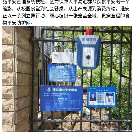
品平安管理系统扶植、全力保障人平易近群众饮食平安的一个
缩影。从校园食堂到社会餐桌，从出产泉源到消费终端，淮安
正以一系列立异行动，细心编织一张笼盖全域、贯穿全程的食
物平安防护网。