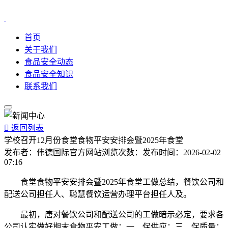
首页
关于我们
食品安全动态
食品安全知识
联系我们

返回列表
学校召开12月份食堂食物平安安排会暨2025年食堂
发布者：
伟德国际官方网站
浏览次数：
发布时间：
2026-02-02
07:16
食堂食物平安安排会暨2025年食堂工做总结，餐饮公司和
配送公司担任人、聪慧餐饮运营办理平台担任人及。
最初，唐对餐饮公司和配送公司的工做暗示必定，要求各
公司认实做好期末食物平安工做：一、保供应；三、保质量；