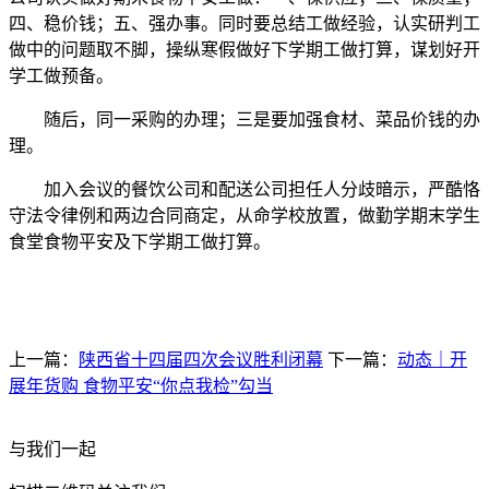
四、稳价钱；五、强办事。同时要总结工做经验，认实研判工
做中的问题取不脚，操纵寒假做好下学期工做打算，谋划好开
学工做预备。
随后，同一采购的办理；三是要加强食材、菜品价钱的办
理。
加入会议的餐饮公司和配送公司担任人分歧暗示，严酷恪
守法令律例和两边合同商定，从命学校放置，做勤学期末学生
食堂食物平安及下学期工做打算。
上一篇：
陕西省十四届四次会议胜利闭幕
下一篇：
动态｜开
展年货购 食物平安“你点我检”勾当
与我们一起