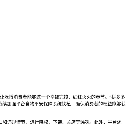
让泛博消费者能够过一个幸福完竣、红红火火的春节。”拼多多
持续加强平台食物平安保障系统扶植，确保消费者的权益能够获
凸和违规情节，进行降权、下架、关店等惩罚。此外，平台还