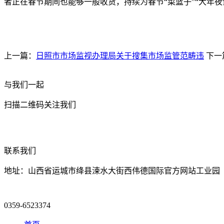
者正在春节期间也能够一般收货，持续为春节“菜篮子”“大年夜
上一篇：
日照市市场监视办理局关于搜集市场监管范畴违
下一
与我们一起
扫描二维码关注我们
联系我们
地址：山西省运城市绛县涑水大街西伟德国际官方网站工业园
0359-6523374