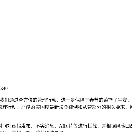
5:40
们通过全方位的管理行动，进一步保障了春节的菜篮子平安，
管理行动，严酷落实国度最新法令律例和从管部分的相关要求，
对虚假发布、不实消息、AI图片等进行拦截，并根据风险凹