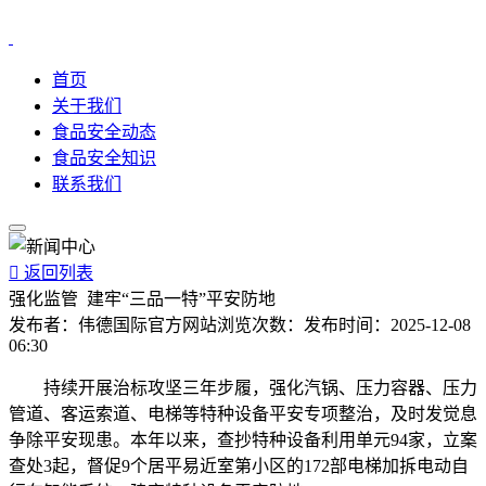
首页
关于我们
食品安全动态
食品安全知识
联系我们

返回列表
强化监管 建牢“三品一特”平安防地
发布者：
伟德国际官方网站
浏览次数：
发布时间：
2025-12-08
06:30
持续开展治标攻坚三年步履，强化汽锅、压力容器、压力
管道、客运索道、电梯等特种设备平安专项整治，及时发觉息
争除平安现患。本年以来，查抄特种设备利用单元94家，立案
查处3起，督促9个居平易近室第小区的172部电梯加拆电动自