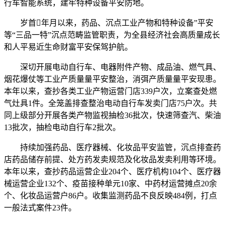
行车智能系统，建牢特种设备平安防地。
岁首年月以来，药品、沉点工业产物和特种设备”平安
等“三品一特”沉点范畴监管职责，为全县经济社会高质量成长
和人平易近生命财富平安保驾护航。
深切开展电动自行车、电器附件产物、成品油、燃气具、
烟花爆仗等工业产质量量平安整治，消弭产质量量平安现患。
本年以来，查抄各类工业产物运营门店339户次，立案查处燃
气灶具1件。全笼盖排查整治电动自行车发卖门店75户次。共
同上级部分开展各类产物监视抽检36批次，快速筛查汽、柴油
13批次，抽检电动自行车2批次。
持续加强药品、医疗器械、化妆品平安监管，沉点排查药
店药品储存前提、处方药发卖规范及化妆品发卖利用等环境。
本年以来，查抄药品运营企业204个、医疗机构104个、医疗器
械运营企业132个、疫苗接种单元10家、中药材运营摊点20余
个、化妆品运营户86户。收集监测药品不良反映484例，打点
一般法式案件23件。