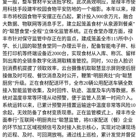
复一般，整车食材平安送抵学校。此次高效响应，是禄丰市使
用科技手段建牢校园食物平安防地的一个缩影。本年以来，禄
丰市将校园食物平安摆正在凸起，累计投入900余万元，融合
大数据、物联网等消息手艺，建立起笼盖食材“从泉源到餐桌”
的“聪慧食堂+全程”立体化监管系统。正在食堂办理方面，禄
丰市针对保守监管中存正在的盲点，建成笼盖全市115所中小
学、长儿园的聪慧食堂同一办理云平台，配备智能电子秤、标
签打印机等终端设备近2000台，实现食材从入库、称沉、留样
到出库的全链条数字化逃溯取精准管控。同时，502台人脸识
别消费机提拔了领取效率，云台摄像机取聪慧显示屏则使后厨
操做及时可视、餐饮消息及时公开，鞭策“明厨亮灶”向“聪慧
厨房”升级。正在食材配送环节，全市20辆公用配送车辆全数
接入智能监管收集，及时回传、轨迹、温度及车内等数据，系
统对温度非常等环境从动预警，便于监管人员第一时间介入。
系统运转以来，已累计预警并措置运输途中温度非常等风险10
余起，无效防备了食材变质现患。正在监管模式上，禄丰市全
面奉行“互联网+明厨亮灶”聪慧监管，将83家配送（餐）企业
的环节加工区域视频信号及时接入批示核心，实现对功课现场
的近程、及时、可回溯放哨。通过线上巡检，累计发觉并督促