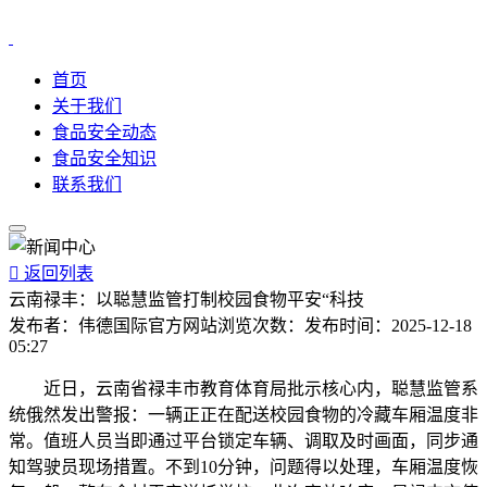
首页
关于我们
食品安全动态
食品安全知识
联系我们

返回列表
云南禄丰：以聪慧监管打制校园食物平安“科技
发布者：
伟德国际官方网站
浏览次数：
发布时间：
2025-12-18
05:27
近日，云南省禄丰市教育体育局批示核心内，聪慧监管系
统俄然发出警报：一辆正正在配送校园食物的冷藏车厢温度非
常。值班人员当即通过平台锁定车辆、调取及时画面，同步通
知驾驶员现场措置。不到10分钟，问题得以处理，车厢温度恢