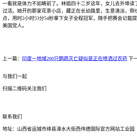
一看就是体力不如畴前了。林姐四十二岁这年，女儿去外埠读
过活。她开的那家花茶小店，藏正在长幼路里，生意清淡，倒也
点，用时2小时53分54秒拿下女子全程冠军，随手把赛会记载
美国党人。
上一篇：
印度一地域200只鹦鹉灭亡疑似是正在喷洒过农药
下
与我们一起
扫描二维码关注我们
联系我们
地址：山西省运城市绛县涑水大街西伟德国际官方网站工业园