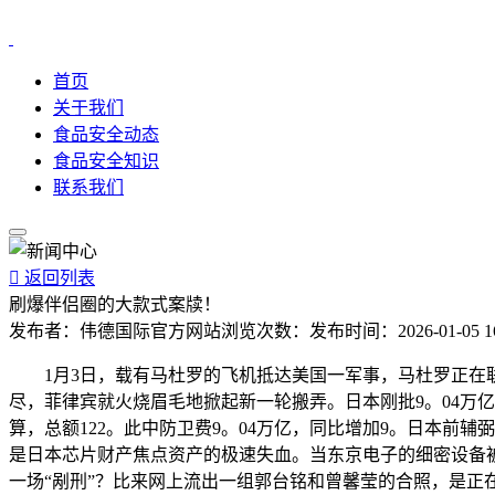
首页
关于我们
食品安全动态
食品安全知识
联系我们

返回列表
刷爆伴侣圈的大款式案牍！
发布者：
伟德国际官方网站
浏览次数：
发布时间：
2026-01-05 1
1月3日，载有马杜罗的飞机抵达美国一军事，马杜罗正在联邦
尽，菲律宾就火烧眉毛地掀起新一轮搬弄。日本刚批9。04万
算，总额122。此中防卫费9。04万亿，同比增加9。日本前辅
是日本芯片财产焦点资产的极速失血。当东京电子的细密设备
一场“剐刑”？比来网上流出一组郭台铭和曾馨莹的合照，是正