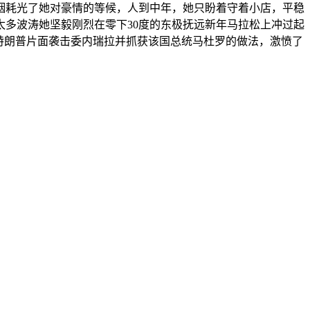
姻耗光了她对豪情的等候，人到中年，她只盼着守着小店，平稳
太多波涛她坚毅刚烈在零下30度的东极抚远新年马拉松上冲过起
道，特朗普片面袭击委内瑞拉并抓获该国总统马杜罗的做法，激愤了