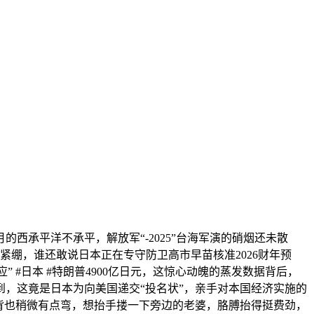
承平洋不承平，解放军“-2025”台海军演的硝烟还未散
紧绷，谁还敢说日本正在专守防卫高市早苗核准2026财年预
 #日本 #特朗普4900亿日元，这惊心动魄的蒸发数据背后，
，这竟是日本为向美国递交“投名状”，亲手对本国经济实施的
，背也稍微有点弯，想抬手搂一下旁边的老婆，胳膊抬得挺费劲，