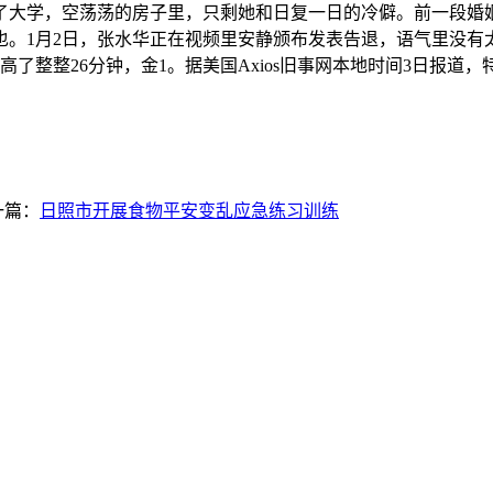
了大学，空荡荡的房子里，只剩她和日复一日的冷僻。前一段婚
。1月2日，张水华正在视频里安静颁布发表告退，语气里没有
提高了整整26分钟，金1。据美国Axios旧事网本地时间3日报
一篇：
日照市开展食物平安变乱应急练习训练