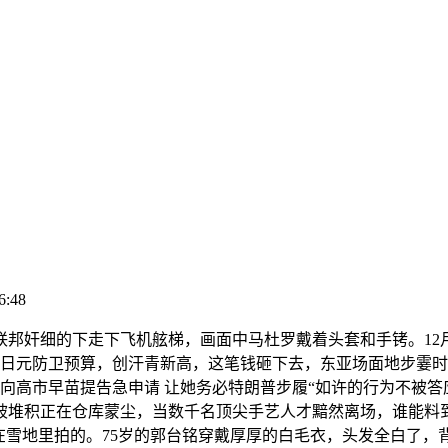
6:48
奸细的下走下飞机舷梯，画面中马杜罗戴着头套和手铐。12月的西
亿日元防卫预算，创汗青新高，这笔钱砸下去，东亚场面地步霎时
弼向高市早苗提告急申请 让她务必特朗普步履“如许的行为不被答应”
被堆积正在仓库蒙尘，当数千名顶尖手艺人才黯然离场，谁能料到
在雪地里拍的。75岁的郭台铭穿戴厚厚的白毛衣，头发全白了