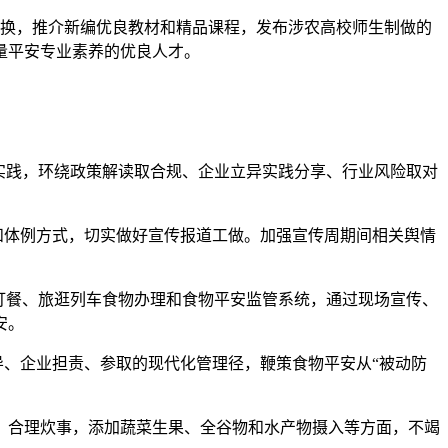
换，推介新编优良教材和精品课程，发布涉农高校师生制做的
量平安专业素养的优良人才。
实践，环绕政策解读取合规、企业立异实践分享、行业风险取对
和体例方式，切实做好宣传报道工做。加强宣传周期间相关舆情
订餐、旅逛列车食物办理和食物平安监管系统，通过现场宣传、
安。
导、企业担责、参取的现代化管理径，鞭策食物平安从“被动防
合理炊事，添加蔬菜生果、全谷物和水产物摄入等方面，不竭