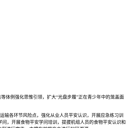
等体例强化思惟引领，扩大“光盘步履”正在青少年中的笼盖面
产运输各环节风险点，强化从业人员平安认识，开展应急练习训
学问，开展食物平安学问培训，提拔机组人员的食物平安认识和