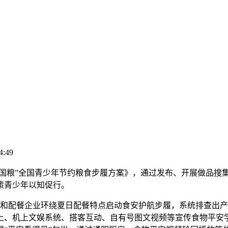
4:49
国粮”全国青少年节约粮食步履方案》，通过发布、开展做品搜集
策青少年以知促行。
食和配餐企业环绕夏日配餐特点启动食安护航步履，系统排查出
上、机上文娱系统、搭客互动、自有号图文视频等宣传食物平安