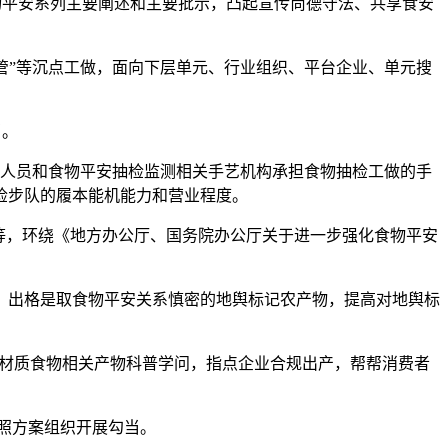
平安系列主要阐述和主要批示，凸起宣传尚德守法、共享食安
监管”等沉点工做，面向下层单元、行业组织、平台企业、单元搜
当。
人员和食物平安抽检监测相关手艺机构承担食物抽检工做的手
检步队的履本能机能力和营业程度。
等，环绕《地方办公厅、国务院办公厅关于进一步强化食物平安
出格是取食物平安关系慎密的地舆标记农产物，提高对地舆标
材质食物相关产物科普学问，指点企业合规出产，帮帮消费者
按照方案组织开展勾当。