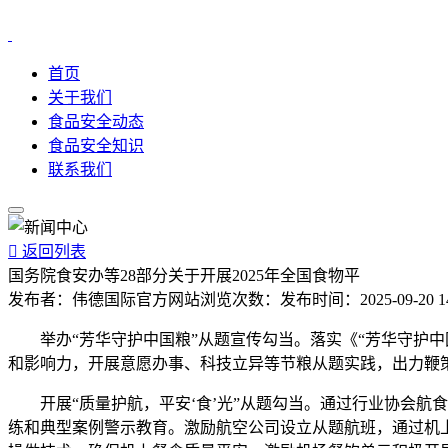
首页
关于我们
食品安全动态
食品安全知识
联系我们

返回列表
国务院食安办等28部分关于开展2025年全国食物平
发布者：
伟德国际官方网站
浏览次数：
发布时间：
2025-09-20 1
举办“芳华守护中国粮”从题宣传勾当。落实《“芳华守护中
和影响力，开展意愿办事、科技立异等节粮从题实践，出力鞭
开展“质量护航，平安‘食’光”从题勾当。通过行业协会航
练和典型案例警示教育。激励航空公司设立从题航班，通过机