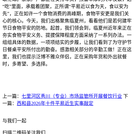
“吃”里面，承载着团聚，正所谓“平易近以食为天，食以安为
先”，正在如许一个食物消费的高峰期，食物平安更是我们关
心的核心。今天，我们出格聚焦临夏州，看看他们是若何建牢
节日食物平安的防地。起首，我们领会到，临夏州近年来正在
夯实食物平安义务、提拔保障程度方面采纳了一系列办法。一
组组具体的数据，一项项结实的步履，让我们看到了为守护节
日餐桌平安所付出的勤奋。感激相关部分的辛勤工做！正在这
里，我们也提示泛博不雅众伴侣，正在采购年货和外出就餐
时，多寄望、多选择。
上一篇：
七里河区秀川（专业）市场监管所开展餐饮行业
下
一篇：
西和县2026年十件平易近生实事敲定
与我们一起
扫描二维码关注我们