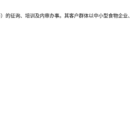
C等）的征询、培训及内审办事。其客户群体以中小型食物企业、