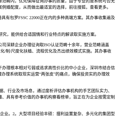
范畴内，优先保障征询办事的质量，由于专业的是系统可否无
案例婚配度，从而做出最适宜的选择，前往搜狐，查看更多。
罗FSSC 22000正在内的多种高端方案。其办事收集遍及
切研究，能供给合适国情和行业特点的解读取实施方案。
深耕企业办理征询取ISO认证范畴十余年，营业范畴涵盖
注于企业规范化/制/尺度化扶植、流程优化及杰出绩效模式实施。其办事收
。
办理根本相对亏弱或逃求高性价比的中小企业，深圳市结合信
理办理系统取现实运营“两张皮”的痛点，确保投资实的办理效
数据、行业及市场息，通过度析评估办事机构的手艺团队实力、
雅、具有参考价值的办事机构察看榜单，旨正在为企业按需定制
企业。2。大型项目经验丰硕：擅利益置复杂、多元化的集团型