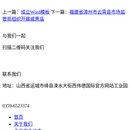
上一篇：
成立Word模板
下一篇：
福建省漳州市云霄县市场监
管局组织开展威惠庙
与我们一起
扫描二维码关注我们
联系我们
地址：山西省运城市绛县涑水大街西伟德国际官方网站工业园
0359-6523374
首页
关于我们