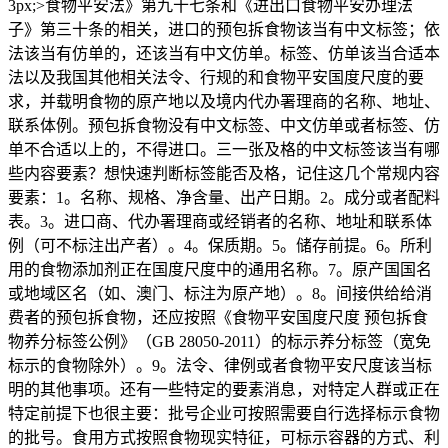
3px;>食物平安法》第九十七条和《进出口食物平安办理法
子》第三十条的相关，进口的预包拆食物该当有中文标签；依
法该当有仿单的，还该当有中文仿单。标签、仿单该当合适本
法以及我国其他相关法令、行规的和食物平安国度尺度的要
求，并载明食物的原产地以及境内代办署理商的名称、地址、
联系体例。预包拆食物没有中文标签、中文仿单或者标签、仿
单不合适以上的，不得进口。三一张及格的中文标签该当有哪
些内容要素？想快速判断标签能否及格，记住这几个常规内容
要素：1。名称、规格、净含量、出产日期。2。成分或者配料
表。3。进口商、代办署理商或经销者的名称、地址和联系体
例（可不标注出产者）。4。保质期。5。储存前提。6。所利
用的食物添加剂正在国度尺度中的通用名称。7。原产国国名
或地域区名（如、澳门、标注为原产地）。8。间接供给给消
费者的预包拆食物，还应按照《食物平安国度尺度 预包拆食
物养分标签公例》（GB 28050-2011）的标示养分标签（宽免
标示的食物除外）。9。法令、律例或者食物平安尺度该当标
明的其他事项。还有一些特定的要素消息，对特定人群或正在
特定前提下也很主要：批号企业可按照需要自行选择标示食物
的批号。食用方式按照食物现实特征，可标示容器的方式、利