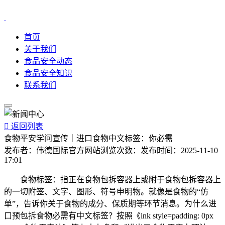
首页
关于我们
食品安全动态
食品安全知识
联系我们

返回列表
食物平安学问宣传｜进口食物中文标签：你必需
发布者：
伟德国际官方网站
浏览次数：
发布时间：
2025-11-10
17:01
食物标签：指正在食物包拆容器上或附于食物包拆容器上
的一切附签、文字、图形、符号申明物。就像是食物的“仿
单”，告诉你关于食物的成分、保质期等环节消息。为什么进
口预包拆食物必需有中文标签？按照《ink style=padding: 0px