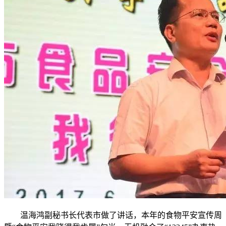
温海鸿副秘书长代表市做了讲话，本年的食物平安宣传周