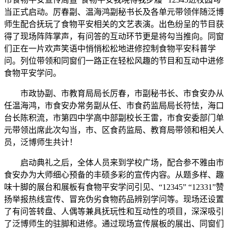
当正式启动。厉春副、温海鸿副秘书长及各单元带领伴随泛博
师生配合抚玩了食物平安相关的文艺表演。出色纷呈的节目获
得了现场阵阵掌声，有问答的互动环节更是将勾当推向。同窗
们正在一片欢声笑语中悄悄松松地进修控制食物平安科普学
问。列位带领和同窗们一路正在轻松风趣的节目和互动中进修
食物平安学问。
市政协副、市教育局局长厉春，市副秘书长、市食安办从
任温海鸿，市食安办常务副从任、市食药监局局长符怯，海口
台长陈积流，市第四中学高中部副校长王雷，市食安委部门单
元带领出席此次勾当，市、区食药监局、教育局带领和相关人
员，泛博师生共计！
启动典礼之后，全体人员来到学校广场，配合参不雅由市
食安办为大师细心预备的丰硕多彩的宣传内容。从题多样、趣
味十脚的展台和展板有食物平安学问引见、“12345” “12331”赞
扬举报热线宣传、冒充伪劣食物药品辨别学问等。现场还设置
了有问答转盘、人偶等兼具抚玩性和互动性的项目，深深吸引
了泛博师生的驻脚和进修。通过现场宣传展板的展出、同窗们