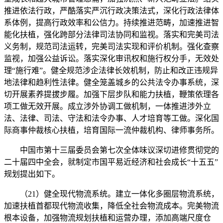
推进依法行政，严酷落实严沉行政决策法式，深化行政法律体
系体例，提高行政效率和公信力。持续推进范畴，加速推进智
能化扶植，强化跨部分法律司法协同和监视。落实和完美司法
义务制，规范司法运转，完美司法实现和评价机制。强化查察
监视，加强公益诉讼。落实深化审讯权和施行权分手，无效处
理“施行难”。健全规范涉企法律长效机制，防止和改正违规异
地法律和趋利性法律。健全笼盖城乡的公共法令办事系统，深
切开展素养提拔步履。加强下层步队和能力扶植，鞭策依理各
项工做无效开展。成立涉外协调工做机制，一体推进涉外立
法、法律、司法、守法和法令办事、人才培育等工做。深化国
际商事仲裁核心扶植，培育国际一流仲裁机构、律师事务所。
中国市第十三届委员会第七次全体味议深切进修贯彻党的
二十届四中全会，就制定市国平易近经济和社会成长“十五五”
规划提出如下。
（21）健全现代物流系统。建立一体化多圈层物流系统，
加速扶植首都现代物流收集，降低全社会物流成本。完美物流
根本设备，加强物流规划扶植和运营办理，添加高端尺度仓