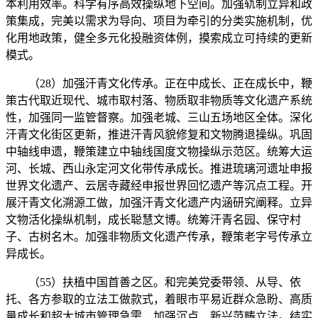
本利用效率。科学有序高效操纵地下空间。加强轨制立异和政
策集成，完美以需求为导向、项目为牵引的分类实施机制，优
化用地政策，健全多元化投融资体例，摸索成立可持续的更新
模式。
（28）加强汗青文化传承。正在中成长、正在成长中，鞭
策古代取近现代、城市取村落、物质取非物质等文化遗产系统
性，加强同一监管督察。加强老城、三山五场地区全体。深化
汗青文化街区更新，推进汗青风貌修复和文物腾退操纵。巩固
中轴线申遗，鞭策建立中轴线国度文物操纵示范区。统筹大运
河、长城、西山永定河文化带传承成长。推进琉璃河遗址申报
世界文化遗产、云居寺藏经申报世界回忆遗产等沉点工程。开
展汗青文化溯源工做，加强汗青文化遗产内涵研究阐释。立异
文物活化操纵机制，成长聪慧文博。统筹汗青名园、保守村
子、古树名木。加强非物质文化遗产传承，鞭策老字号传承立
异成长。
（55）扶植中国首善之区。和完美党委带领、从导、依
托、各方参取的立法工做款式，着眼市平易近群众急盼、高质
量成长和超大城市管理急需，加强沉点、新兴范畴立法。结实