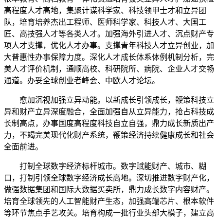
高程度人才高地，集聚计谋科学家、科技领甲士才和立异团
队，培育培养杰出工程师、医师科学家、科技人才、大国工
匠、高技强人才等各类人才。加强海外引进人才、沉点财产专
项人才支撑，优化人才办事。支撑青年科技人才立异创业，加
大普惠性办事保障力度。深化人才成长体系体例机制分析，完
美人才评价机制，通顺高校、科研院所、病院、企业人才交畅
通道。办妥全球创业者峰会、中欧人才论坛。
愈加沉视加强立异动能。以新成长引领成长，鞭策科技立
异和财产立异深度融合，全面加强自从立异能力，抢占科技成
长制高点，办事国度高程度科技自立自强，鼎力成长新质出产
力，不竭完美现代化财产系统，鞭策经济持续健康成长和社会
全面前进。
打制全球数字经济标杆城市。数字赋能财产、城市、糊
口，打制引领全球数字经济成长高地。深切推进数字财产化，
做强数据集团和国际大数据买卖所，鼎力成长数字内容财产。
培育全球领先的人工智能财产生态，加强高端芯片、根本软件
等环节焦点手艺攻关。培育构成一批行业头部大模子，建立高