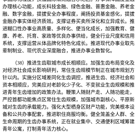
办理核心功能，成长科技金融、绿色金融、普惠金融、养老金
融、数字金融，提拔安全办事程度，阐扬投资基金感化，提拔
金融办事实体经济质效。支撑证券买卖所深化和立异成长。推
进糊口性办事业高质量、多样化、便当化成长，加强教育、健
康、养老、托育、家政等优良办事供给，健全行业尺度和信用
系统，支撑运营从体品牌化特色化成长。推进现代办事业取先
辈制制业、现代农业深度融合，推进办事业数智化。
（38）推进生齿取城市成长相顺应。加强生齿布局变化及
对经济社会成长影响研判，常住生齿规模节制正在城市规划方
针以内。实施分区域差同化生齿调控，推进生齿、经济社会和
资本相顺应，完美应对老龄化少子化、不变就业生齿规模和推
进青年生齿增加的政策办法。鞭策人随财产走、人随功能走，
严控首都功能焦点区常住生齿规模，加强城市副核心、平原新
城对生齿的承载能力。强化大型栖身区财产功能，完美根本设
备和公共办事配套，推进职住商服均衡。健全笼盖全人群、全
生命周期的生齿办事系统，正在就业集中、交通便利区域筹建
青年公寓，打制青年活力核心。