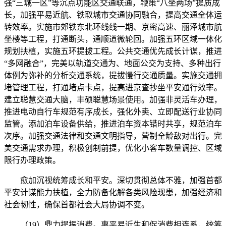
强“三城一区”等沉点功能区交通联通，鞭策“八坐两场”提质成
长，加强平易近航、铁取城市交通协同融合，提高交通全体运
转效率。实施市郊铁东北环线线一期、京密高速、丽泽城市航
坐楼等工程，打通断头，通顺道微轮回。加强五环区域一体化
规划扶植，实施五环提拔工程。公共交通优先成长计谋，推进
“多网融合”，完美以轨道交通为、地面公交为支持、多种出行
体例为弥补的分析交通系统，提拔慢行交通质量。实施交通拥
堵管理工程，打通堵点卡点，提高进京查抄坐平安通行效率。
建立聪慧交通大脑，丰硕聪慧场景使用。加强非灵活车办理，
推进电动自行车规范有序成长，强化外卖、立即配送行业协同
监管。添加泊车设备供给，推进泊车资本错时共享，规范泊车
次序。加强交通法律和交通文明指导，营制全龄敌对出行。完
美交通需求办理，积极创制前提，优化小客车数量调控、区域
限行办理政策。
愈加沉视统筹成长和平安。深切贯彻总体不雅，加强首都
平安计谋能力扶植，全力防备化解各类风险现患，加强经济和
社会韧性，确保首都社会大局协调不变。
（19）鼎力提振消费。惠平易近生和促消费相连系，统筹