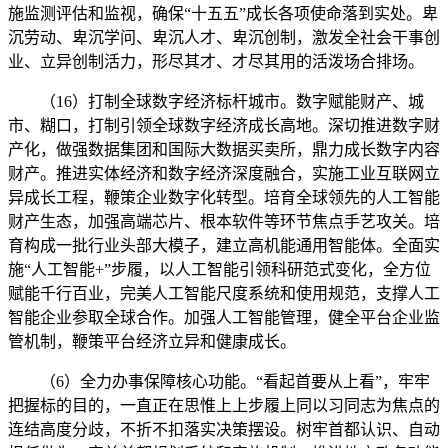
施监测评估和监视，确保“十五五”成长各项使命落到实处。卑
沉劳动、卑沉学问、卑沉人才、卑沉创制，激发全社会干事创
业、立异创制活力，形尽其才、才尽其用的活泼场合排场。
（16）打制全球数字经济标杆城市。数字赋能财产、城
市、糊口，打制引领全球数字经济成长高地。深切推进数字财
产化，做强数据集团和国际大数据买卖所，鼎力成长数字内容
财产。推进实体经济和数字经济深度融合，实施工业互联网立
异成长工程，鞭策企业数字化转型。培育全球领先的人工智能
财产生态，加强高端芯片、根本软件等环节焦点手艺攻关。培
育构成一批行业头部大模子，建立高机能通用智能体。全面实
施“人工智能+”步履，以人工智能引领科研范式变化，全方位
赋能千行百业，完美人工智能尺度系统和使用规范，支撑人工
智能企业参取全球合作。加强人工智能管理，健全平台企业监
管机制，鞭策平台经济立异和健康成长。
（6）全力办事保障核心功能。“看起首要从上看”，牢牢
把握标的目的，一直正在思惟上上步履上同以习同志为焦点的
连结高度分歧，不折不扣落实决策摆设。树牢首都认识、自动