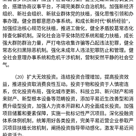
会，搭建协商议事平台，不竭完美群众自治机制。加强新经济
组织、新社会组织、新就业群体党的扶植，强化思惟引领和办
事办理。健全首都意愿办事系统。和成长新时代“枫桥经验”，
加强综治核心规范化扶植，推进工做化，健全矛盾胶葛常态化
排查化解机制。深化社会治平安体防控系统和能力扶植，成长
强大群防群治力量，严打电信收集诈骗等凸起违法犯罪，健全
常态化扫黑除恶机制。强化未成年人违法犯罪防止和管理。健
全社会意理办事系统和危机干涉机制，营制安然平静的社会空
气。
（20）扩大无效投资。连结投资合理增加，提高投资效
益，推进投资取消费良性互动。投资于物和投资于人慎密连
系，优化投资布局，强化城市更新、科技立异、新兴财产和将
来财产、新型根本设备等范畴投资，添加平易近生改善型和消
费升级型投资，加强人力资本开辟和人的全面成长投资。加强
项目储蓄和要素保障，实施一批标记性严沉项目。深化投融资
体系体例机制，统筹用好各类投资，完美平易近营企业参取严
沉项目扶植长效机制，阐扬投资指导带动感化，激发平易近间
投资活力。