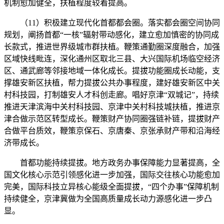
机制愈加健全，扶植程度较着提高。
（11）积极建立现代化首都都会圈。落实都会圈空间协同
规划，阐扬首都“一核”辐射带动感化，建立愈加慎密的协同成
长款式，推进世界级城市群扶植。鞭策通勤圈深度融合，加强
区域快线毗连，深化通州区取北三县、大兴国际机场临空经济
区、通武廊等邻接地域一体化成长。提拔功能圈成长动能，支
撑雄安新区扶植，帮力提拔公共办事程度，建好雄安新区中关
村科技园，打制雄安人才科创走廊。唱好京津“双城记”，持续
推进天津滨海中关村科技园、京津中关村科技城扶植，推进京
津合做示范区转型成长。鞭策财产协同圈强链补链，提拔财产
合做平台质效，鞭策京保石、京唐秦、京张承财产带和沿海经
济带成长。
首都功能持续提拔。地方政务办事保障能力显著提高，全
国文化核心示范引领感化进一步加强，国际交往核心功能愈加
完美，国际科技立异核心能级全面提拔，“四个办事”保障机制
持续健全，京津冀做为全国高质量成长动力源感化进一步凸
显。