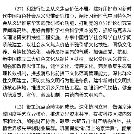
（27）和践行社会从义焦点价值不雅。建好用好市习新时
代中国特色社会从义思惟研究核心，阐扬习新时代中国特色社
会从义思惟京华实践教研核心功能，打制党的立异理论研究宣
传阐释高地。用好首都哲学社会科学资本劣势，抓好马克思从
义理论研究和扶植工程实施，办事中国哲学社会科学自从学问
系统建立。以社会从义焦点价值不雅引领文化扶植，阐扬文化
养、育情操的感化，涵养昂扬高昂的气质。加强建党、抗和、
新中国成立三大红色文化从题片区扶植，深化爱国从义教育。
加强和改良思惟工做，诚信文化、清廉文化。完美收集生态管
理长效机制，提拔消息化前提下文化范畴管理能力。深化群众
性文明建立，深切实施文明行为推进条例，建牢新时代文明实
践核心阵地，推进文明乡风扶植工程。加强新时代扶植，健全
功德发觉、宣传、激励机制，崇德向善文明风尚。
（13）鞭策沉点范畴协同成长。深化协同立异，做强京津
冀国度手艺立异核心，推进立异资本共享，提拔科技区域内效
率和比沉。加强财产协做，鞭策“六链五群”财产结构落地，扶
植世界级先辈制制业集群。巩固提拔“轨道上的京津冀”，鞭策