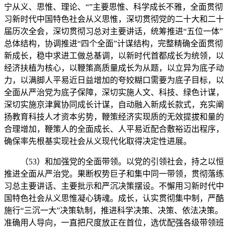
宁从义、思惟、理论、“”主要思惟、科学成长不雅，全面贯彻
习新时代中国特色社会从义思惟，深切贯彻党的二十大和二十
届历次全会，深切贯彻习总对主要讲话，统筹推进“五位一体”
总体结构，协调推进“四个全面”计谋结构，完整精确全面贯彻
新成长，稳中求进工做总基调，以新时代首都成长为统领，以
经济扶植为核心，以鞭策高质量成长为从题，以立异为底子动
力，以满脚人平易近日益增加的夸姣糊口需要为底子目标，以
全面从严治党为底子保障，深切实施人文、科技、绿色计谋，
深切实施京津冀协同成长计谋，自动融入新成长款式，充实阐
扬教育科技人才资本劣势，鞭策经济实现质的无效提拔和量的
合理增加，鞭策人的全面成长、人平易近配合敷裕迈出程序，
确保率先根基实现社会从义现代化取得决定性进展。
（53）和加强党的全面带领。以党的引领社会，持之以恒
推进全面从严治党。果断权势巨子和集中同一带领，贯彻落练
习总主要讲话、主要批示和严沉决策摆设。不懈用习新时代中
国特色社会从义思惟凝心铸魂。成长，认实贯彻集中制，严酷
施行“三沉一大”决策轨制，推进科学决策、决策、依法决策。
准确用人导向，一直把尺度放正在首位，选优配强各级带领班