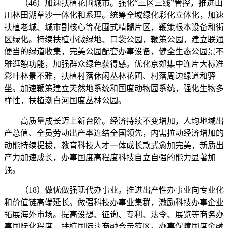
（46）加速扶植花圃城市。强化“三区三线”管控，推进山
川林田湖草沙一体化和系理。统筹全域绿化彩化立体化，加速
扶植老城、城市副核心等花圃式精髓片区，鞭策根本设备和街
区绿化。持续扶植小微绿地、口袋公园，鞭策公园，建立联通
便当的绿道收集，完美公园配套办事设备，健全生态公园景不
雅逛憩功能，加强群众绿色获得感。优化京郊集中连片大标准
彩叶林景不雅，扶植村落休闲丛林花圃、村落周边绿道和驿
坐。加速鞭策建立天然地系统和国度动物园系统，强化生物多
样性，扶植潮白河国度丛林公园。
高质量成长迈上新台阶。经济持续不变增加，人均地域出
产总值、全员劳动出产率连结全国领先，内需拉动经济增加的
动能持续提拔，教育科技人才一体成长款式愈加完美，新质出
产力加速成长，办事国度高程度科技自立自强的能力显著加
强。
（18）做优做强现代办事业。推进出产性办事业向专业化
和价值链高端延长。做强科技办事业集群，激励科技办事企业
拓展海外市场。提高设想、征询、专利、法令、展览等商务办
事国际化程度，扶植国际法商融合示范区。办事保障国度金融