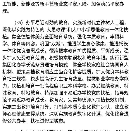
工智能、新能源等新手艺新业态平安风险。加强药品平安办
理。
（35）办平易近对劲的教育。实施新时代立德树人工程，
深化以实践为特色的“大思政课”和大中小学思惟教育一体化扶
植。健全德智体美劳全面培育系统，强化本质教育，丰硕科
学、体育等内容，巩固“双减”，推进学生身心健康。推进托长
一体化优良普惠成长，鞭策根本教育扩优提质、平衡成长，稳
步扩大免费教育范畴，积极摸索耽误权利教育年限。实行新型
集团化办学长链条贯通培育模式，健全学校家庭社会协同育人
机制。鞭策高档教育顺应生齿变化扩容提质，扩大优良本科教
育招生规模，稳步提高研究生培育数量。提拔职业学校办学能
力，扶植和培育一批高程度职业本科学校。办妥继续教育、特
殊教育、特地教育。持续加强平易近办学校党的扶植，指导规
范平易近办教育成长。教育家，完美师德师风扶植长效机制，
实施杰出教师培育打算，打制高本质专业化教师步队，建立教
师心理健康支撑系统。深切实施教育数字化计谋，优化终身进
修公共办事，扶植进修型城市。