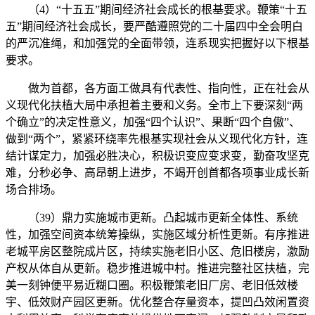
（4）“十五五”期间经济社会成长的根基要求。鞭策“十五
五”期间经济社会成长，要严酷遵照党的二十届四中全会明白
的严沉准绳，和加强党的全面带领，连系现实把握好以下根基
要求。
做为首都，各方面工做具有代表性、指向性，正在社会从
义现代化扶植大局中承担着主要和义务。全市上下要深刻“两
个确立”的决定性意义，加强“四个认识”、果断“四个自傲”、
做到“两个”，紧紧环绕率先根基实现社会从义现代化方针，连
结计谋定力，加强必胜决心，积极识变应变求变，勤奋攻坚克
难，分秒必争、高昂朝上进步，不竭开创首都各项事业成长新
场合排场。
（39）鼎力实施城市更新。凸起城市更新全体性、系统
性，加强空间资本统筹操纵，实施区域分析性更新。有序推进
老城平房区整院成片区，持续实施老旧小区、危旧楼房，激励
产权从体自从更新。稳步推进城中村。推进完整社区扶植，完
美一刻钟便平易近糊口圈。积极鞭策老旧厂房、老旧低效楼
宇、低效财产园区更新。优化整合存量资本，提凹凸效闲置资