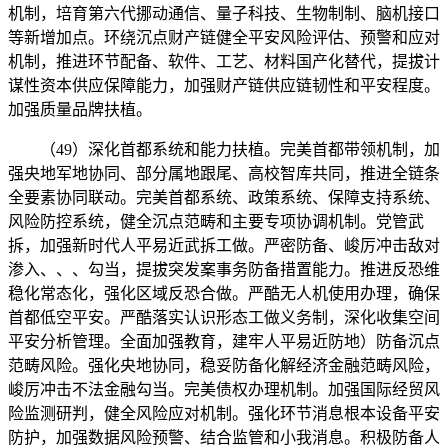
机制，培育第六代挪动通信、量子科技、生物制制、脑机接口
等新增加点。环绕沉点财产链健全平安风险评估、预警和应对
机制，推进环节配备、软件、工艺、材料国产化替代，提拔计
谋性资本供应保障能力，加强财产链供应链韧性和平安程度。
加强质量品牌扶植。
（49）深化首都系统和能力扶植。完美首都带领机制，加
强央地军地协同、部分属地跟尾、高校智库共同，推进全链条
全要素协同联动。完美首都系统、政策系统、保障支持系统、
风险防控系统，健全沉点范畴和主要专项协调机制。党管武
拆，加强新时代人平易近武拆工做。严密防备、峻厉冲击敌对
渗入、、、勾当，提拔突发案事务防备措置能力。推进反恐维
稳化常态化，强化区域反恐合做。严酷无人机使用办理，确保
首都低空平安。严酷落实认识形态工做义务制，深化收集空间
平安分析管理。全面加强教育，建牢人平易近防地）防备沉点
范畴风险。强化央地协同，稳妥防备化解经济金融范畴风险，
峻厉冲击不法金融勾当。完美债权办理机制。加强国际经贸风
险监测研判，健全风险应对机制。强化环节消息根本设备平安
防护，加强数据风险预警、结合监管和小我消息。积极防备人