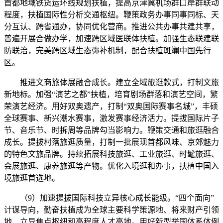
首都地域铁货运环线规划扶植，提高京津冀机场群口岸群联动
程度，扶植国际性分析交通枢纽。鞭策政务办事同事同标、天
分互认、跨省通办，协同优化营商。推进公共办事共建共享，
普遍开展合做办学，加速跨区域医联体扶植。加强生态联建联
防联治，完美跨区域生态弥补机制，配合扶植斑斓中国先行
区。
推进文商旅体展融合成长。建立全域旅逛款式，打制文旅
新地标。加强“演艺之都”扶植，培育剧场群落和演艺空间，繁
荣演艺经济。用好双奥遗产，打制“双奥国际赛事名城”，丰硕
全球赛事、新兴潮水赛事，激发赛事经济活力。提拔国际片子
节、音乐节、时拆周等品牌勾当影响力。鞭策交通和旅逛融合
成长。提拔村落旅逛质量，打制一批展现首都风味、京郊魅力
的特色文旅品牌。持续拓展科技旅逛、工业旅逛、时髦旅逛、
会展旅逛、康养旅逛等产物。优化入境逛和办事，扶植中国入
境旅逛首选地。
（9）加速提拔国际科技立异核心成长能级。“四个面向”
计谋导向，勤奋扶植成为全球主要科学策源地、将来财产引领
地、立异焦点枢纽和高程度人才高地。用好新型举国体系体例