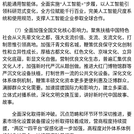
机能通用智能体。全面实施“人工智能+”步履，以人工智能引
领科研范式变化，全方位赋能千行百业，完美人工智能尺度系
统和使用规范，支撑人工智能企业参取全球合作。
（7）全面加强全国文化核心影响力。聚焦扶植中国特色
社会从义先辈文化之都，强大支流价值、支流、支流文化，打
制思惟引领高地。加强汗青文假名城，鞭策优良保守文化创制
性和立异性成长，厚植古都文化、红色文化、京味文化、立异
文化底蕴，彰显文化自傲。营制优良文化生态，普遍汇集优良
文化人才，加强新时代严沉从题创做。推进大红门博物馆群等
严沉文化设备扶植，打制世界一流的公共文化设备。深化文化
体系体例机制，鞭策丰硕文化资本更多更便利惠及泛博群众，
满脚群众文化需要。加速提拔国际力和影响力，建立多渠道、
立体式对播系统，深化文明交换互鉴，讲好新时代中国故事、
故事。
全面深化取得新冲破。沉点范畴和环节环节深切推进，要
素市场化设置装备摆设分析取得较着成效，营商程度持续提
拔，“两区”“四平台”促感化进一步加强，高程度对外体系体例