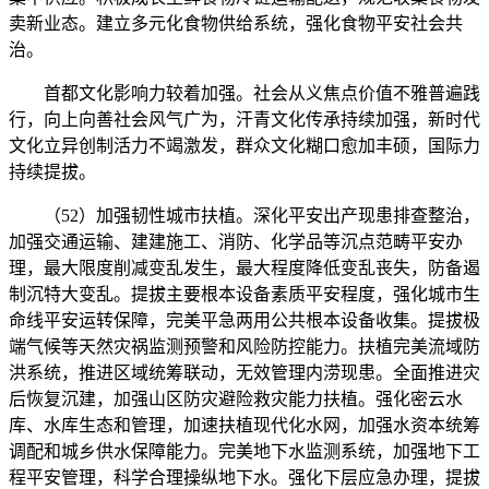
卖新业态。建立多元化食物供给系统，强化食物平安社会共
治。
首都文化影响力较着加强。社会从义焦点价值不雅普遍践
行，向上向善社会风气广为，汗青文化传承持续加强，新时代
文化立异创制活力不竭激发，群众文化糊口愈加丰硕，国际力
持续提拔。
（52）加强韧性城市扶植。深化平安出产现患排查整治，
加强交通运输、建建施工、消防、化学品等沉点范畴平安办
理，最大限度削减变乱发生，最大程度降低变乱丧失，防备遏
制沉特大变乱。提拔主要根本设备素质平安程度，强化城市生
命线平安运转保障，完美平急两用公共根本设备收集。提拔极
端气候等天然灾祸监测预警和风险防控能力。扶植完美流域防
洪系统，推进区域统筹联动，无效管理内涝现患。全面推进灾
后恢复沉建，加强山区防灾避险救灾能力扶植。强化密云水
库、水库生态和管理，加速扶植现代化水网，加强水资本统筹
调配和城乡供水保障能力。完美地下水监测系统，加强地下工
程平安管理，科学合理操纵地下水。强化下层应急办理，提拔