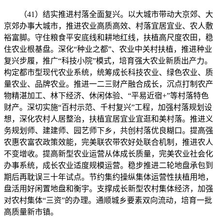
（41）结实推进村落全面复兴。以大城市带动大京郊、大
京郊办事大城市，推进农业高质高效、村落宜居宜业、农人敷
裕富脚。守住粮食平安底线和耕地红线，扶植高尺度农田，稳
住农业根基盘。深化“种业之都”、农业中关村扶植，推进种业
复兴步履，推广“科技小院”模式，培育强大农业新质出产力。
构定都市型现代农业系统，统筹成长科技农业、绿色农业、质
量农业、品牌农业。推进一二三财产融合成长，沉点打制农产
物精湛加工、林下经济、休闲体验、“平易近宿+”等村落特色
财产。深切实施“百村示范、千村复兴”工程，加强村落规划设
想，深化农村人居整治，扶植宜居宜业宜逛和美村落。推进义
务规划师、建建师、园艺师下乡，共创村落优良糊口。提高强
农惠农富农政策效能，完美联农带农好处联合机制，推进农人
不变增收。提高新型农业运营从体成长质量，完美农业社会化
办事系统，成长农业适度规模运营。稳步推进二轮地盘承包到
期后再耽误三十年试点。节约集约操纵集体运营性扶植用地，
盘活用好闲置地盘和衡宇。支撑成长新型农村集体经济，加强
对农村集体“三资”的办理。通顺城乡要素双向流动，培育一批
高质量新市镇。