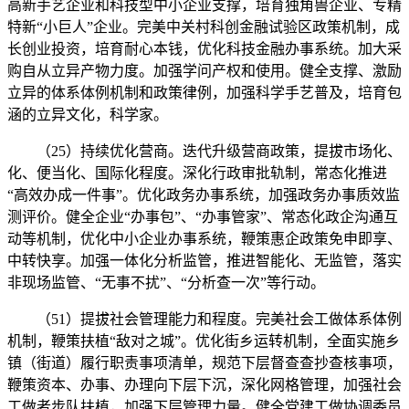
高新手艺企业和科技型中小企业支撑，培育独角兽企业、专精
特新“小巨人”企业。完美中关村科创金融试验区政策机制，成
长创业投资，培育耐心本钱，优化科技金融办事系统。加大采
购自从立异产物力度。加强学问产权和使用。健全支撑、激励
立异的体系体例机制和政策律例，加强科学手艺普及，培育包
涵的立异文化，科学家。
（25）持续优化营商。迭代升级营商政策，提拔市场化、
化、便当化、国际化程度。深化行政审批轨制，常态化推进
“高效办成一件事”。优化政务办事系统，加强政务办事质效监
测评价。健全企业“办事包”、“办事管家”、常态化政企沟通互
动等机制，优化中小企业办事系统，鞭策惠企政策免申即享、
中转快享。加强一体化分析监管，推进智能化、无监管，落实
非现场监管、“无事不扰”、“分析查一次”等行动。
（51）提拔社会管理能力和程度。完美社会工做体系体例
机制，鞭策扶植“敌对之城”。优化街乡运转机制，全面实施乡
镇（街道）履行职责事项清单，规范下层督查查抄查核事项，
鞭策资本、办事、办理向下层下沉，深化网格管理，加强社会
工做者步队扶植，加强下层管理力量。健全党建工做协调委员