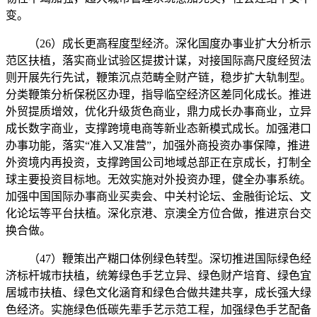
变。
（26）成长更高程度型经济。深化国度办事业扩大分析示
范区扶植，落实商业试验区提拔计谋，对接国际高尺度经贸法
则开展先行先试，鞭策沉点范畴全财产链，稳步扩大轨制型。
分类鞭策分析保税区办理，指导临空经济区差同化成长。推进
外贸提质增效，优化升级货色商业，鼎力成长办事商业，立异
成长数字商业，支撑跨境电商等新业态新模式成长。加强港口
办事功能，落实“准入又准营”，加强外商投资办事保障，推进
外资境内再投资，支撑跨国公司地域总部正在京成长，打制全
球主要投资目标地。无效实施对外投资办理，健全办事系统。
加强中国国际办事商业买卖会、中关村论坛、金融街论坛、文
化论坛等平台扶植。深化京港、京澳全方位合做，推进京台交
换合做。
（47）鞭策出产糊口体例绿色转型。深切推进国际绿色经
济标杆城市扶植，统筹绿色手艺立异、绿色财产培育、绿色宜
居城市扶植、绿色文化涵育和绿色合做共建共享，成长强大绿
色经济。实施绿色低碳先辈手艺示范工程，加强绿色手艺配备