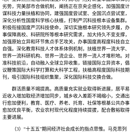
劣势，完美部市合做机制，阐扬正在京央企感化，加强国度计
谋科技力量扶植和协同，建强国度尝试室、全国沉点尝试室，
深化分析性国度科学核心扶植，打制严沉科技根本设备集群。
积极衔接国度严沉科技使命，深切实施根本研究领先步履，办
事保障高校、科研院所等根本研究需求，加大持久不变支撑，
加强原始立异和环节焦点手艺攻关，办事国度高程度科技自立
自强。深化教育科技人才体系体例机制，扶植世界一流大学、
世界一流科研机构、世界一流企业、世界一流人才堆积地。对
准科技前沿，自动融入全球立异收集，链接国际立异资本，倡
议鞭策国际大科学打算和大科学工程，扶植高程度国际科技期
刊，吸引国际科技组织集聚，深化国际科技交换合做。
群活质量不竭提高。高质量充实就业取得新进展，居平易
近收入增加取经济增加同步，城乡收入差距不竭缩小，交通出
行愈加便利，教育、医疗、养老、托育、社保等根基公共办事
愈加优良平衡，农业农村现代化程度持续提拔，配合敷裕取得
主要进展。
（3）“十五五”期间经济社会成长的指点思惟。马克思列