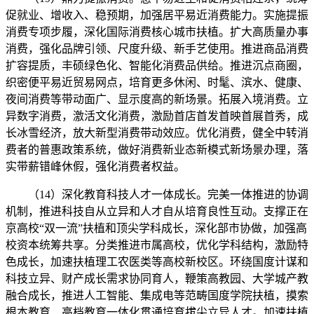
促就业、增收入、稳预期，加强居平易近消费能力。实施提振
消费专项步履，深化国际消费核心城市扶植。扩大高质量办事
消费，强化品牌引领、尺度升级、新手艺使用。推进商品消费
扩容提质，丰硕绿色化、智能化消费品供给。推进沉点商圈，
织密便平易近贸易网点，培育更多休闲、时髦、滨水、健康、
夜间消费等带动面广、显示度高的新场景。拓展入境消费。立
异数字消费，激活文化消费，激励首店首发首映首展首秀，成
长冰雪经济，放大新型消费带动效应。优化消费，健全中转消
费者的普惠政策系统，做好消费新业态新模式新场景办理，落
实带薪错峰休假，强化消费者权益。
（14）深化教育科技人才一体成长。完美一体推进的协调
机制，推进科技自从立异和人才自从培育良性互动。支撑正在
京高校“双一流”扶植和顶尖学科成长，深化部市协做，加强高
校资本统筹共享。分类推进市属高校，优化学科结构，激励特
色成长，加速扶植理工农医类等高校新校区。环绕国度计谋和
科技立异、财产成长需求协同育人，鞭策高教园、大学城产教
融合成长，推进人工智能、集成电等范畴国度学院扶植，摸索
根本教育、高档教育一体化贯通培育拔尖立异人才。加速扶植