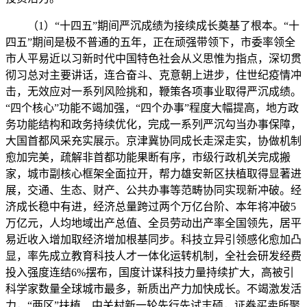
（1）“十四五”期间严沉成绩为接续成长奠基了根本。“十
四五”期间是极不普通的五年，正在顽强带领下，市委率领全
市人平易近以习新时代中国特色社会从义思惟为指点，深切贯
彻习总对主要讲话，连合奋斗、克意朝上进步，住世纪疫情冲
击，无效应对一系列风险挑和，鞭策各项事业取得严沉成绩。
“四个核心”功能不竭加强，“四个办事”程度大幅提高，地方政
务功能结构和政务持续优化，完成一系列严沉勾当办事保障，
大国首都风采充实展示。京津冀协同成长走深走实，协做机制
愈加完美，疏解非首都功能果断有序，市级行政机关完成搬
家，城市副核心框架全面拉开，帮力雄安新区扶植取得显著进
展，交通、生态、财产、公共办事等范畴协同实现新冲破。经
济成长稳中有进，经济总量跨过两个万亿台阶、本年将冲破5
万亿元，人均地域出产总值、全员劳动出产率全国领先，居平
易近收入增加取经济增加根基同步。科技立异引领感化愈加凸
显，率先成立教育科技人才一体化运转机制，全社会研发经费
投入强度连结6%摆布，国度计谋科技力量持续扩大，高被引
科学家数量全球城市最多，新质出产力加快成长。不竭激发活
力，“两区”扶植、中关村新一轮先行先试丰硕，证券买卖所聚