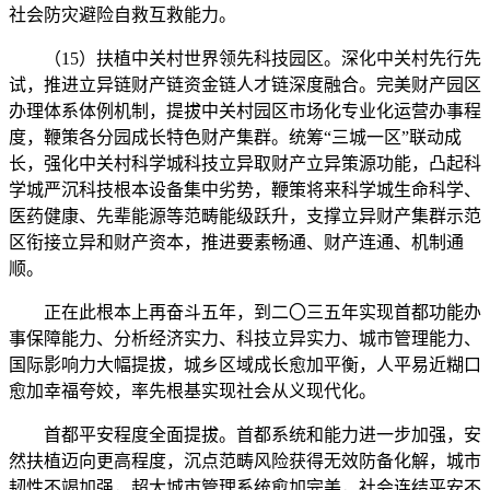
社会防灾避险自救互救能力。
（15）扶植中关村世界领先科技园区。深化中关村先行先
试，推进立异链财产链资金链人才链深度融合。完美财产园区
办理体系体例机制，提拔中关村园区市场化专业化运营办事程
度，鞭策各分园成长特色财产集群。统筹“三城一区”联动成
长，强化中关村科学城科技立异取财产立异策源功能，凸起科
学城严沉科技根本设备集中劣势，鞭策将来科学城生命科学、
医药健康、先辈能源等范畴能级跃升，支撑立异财产集群示范
区衔接立异和财产资本，推进要素畅通、财产连通、机制通
顺。
正在此根本上再奋斗五年，到二〇三五年实现首都功能办
事保障能力、分析经济实力、科技立异实力、城市管理能力、
国际影响力大幅提拔，城乡区域成长愈加平衡，人平易近糊口
愈加幸福夸姣，率先根基实现社会从义现代化。
首都平安程度全面提拔。首都系统和能力进一步加强，安
然扶植迈向更高程度，沉点范畴风险获得无效防备化解，城市
韧性不竭加强，超大城市管理系统愈加完美，社会连结平安不