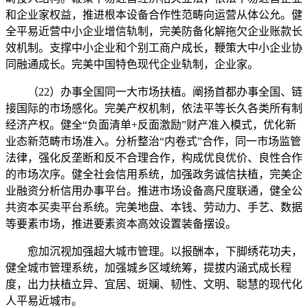
和企业家权益，推进根本设备合作性范畴向运营从体公允。健
全平易近营中小企业增信轨制，完美防备化解拖欠企业账款长
效机制。支撑中小企业和个别工商户成长，鞭策大中小企业协
同融通成长。完美中国特色现代企业轨制，企业家。
（22）办事全国同一大市场扶植。阐扬首都办事全国、链
接国际的市场感化。完美产权机制，依法平等长久各类所有制
经济产权。健全“负面清单+反面激励”财产准入模式，优化新
业态新范畴市场准入。分析整治“内卷式”合作，同一市场监管
法律，强化反垄断和反不合理合作，构成优良优价、良性合作
的市场次序。健全社会信用系统，加强政务诚信扶植，完美企
业融资分析信用办事平台。推进市场设备高尺度联通，健全公
共资本买卖平台系统。完美地盘、本钱、劳动力、手艺、数据
等要素市场，推进要素资本高效设置装备摆设。
愈加沉视加强超大城市管理。以报酬本，下脚绣花功夫，
健全城市管理系统，加强城乡区域统筹，提拔内涵式成长程
度，出力扶植立异、宜居、斑斓、韧性、文明、聪慧的现代化
人平易近城市。