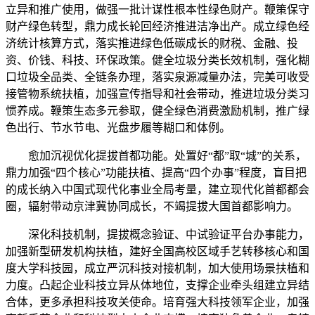
立异和推广使用，做强一批计谋性根本性绿色财产。鞭策保守
财产绿色转型，鼎力成长轮回经济推进洁净出产。成立绿色经
济统计核算方式，落实推进绿色低碳成长的财税、金融、投
资、价钱、科技、环保政策。健全垃圾分类长效机制，强化糊
口垃圾全品类、全链条办理，落实泉源减量办法，完美可收受
接管物系统扶植，加强宣传指导和社会带动，推进垃圾分类习
惯养成。鞭策生态多元参取，健全绿色消费激励机制，推广绿
色出行、节水节电、光盘步履等糊口和体例。
愈加沉视优化提拔首都功能。处置好“都”取“城”的关系，
鼎力加强“四个核心”功能扶植、提高“四个办事”程度，盲目把
的成长纳入中国式现代化事业全局考量，建立现代化首都都会
圈，辐射带动京津冀协同成长，不竭提拔大国首都影响力。
深化科技机制，提拔概念验证、中试验证平台办事能力，
加强新型研发机构扶植，建好全国高校区域手艺转移核心和国
度大学科技园，成立严沉科技对接机制，加大使用场景扶植和
力度。凸起企业科技立异从体地位，支撑企业牵头组建立异结
合体，更多承担科技攻关使命。培育强大科技领军企业，加强