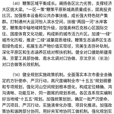
（40）鞭策区域平衡成长。阐扬各区比力劣势，支撑经济
大区挑大梁。“一区一策”鞭策平原新城高质量成长，提高投资
比沉，加强根本设备和公共办事扶植，成长强大特色财产集
群。打制通州大运河怡人滨水空间，扶植“两园一河”水岸客
堂，鞭策南中轴地域转型升级，加强奥林匹克核心区国际交
往、国度体育文化功能，构成新的城市活力片区。加速“一绿”
城市化历程，推进“二绿”减量提质增绿。鞭策生态涵养区生态
取绿色成长，拓展生态产物价值实现径，完美生态弥补轨制。
深化平原区和生态涵养区结对帮扶机制。健全对口援助新疆青
海、京蒙工具部协做、南水北调对口协做、京沈京长（长治）
对口合做等长效机制。
（56）健全规划实施政策机制。全面落实本次市委全会确
定的方针使命、严沉行动，高尺度编制全市“十五五”规划纲要
和专项规划，强化河山空间规划根本感化，构成定位精确、鸿
沟清晰、功能互补、同一跟尾的规划系统。各区连系现实编制
好当地域“十五五”规划。加强统策划划，确定一批严沉使命、
严沉项目、严沉行动，实施清单化办理、项目化推进。加强政
策协和谐跨部分协同，用好央军地协同工做机制。强化规划实