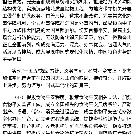
担任做为，完美首都规划系统和实施机制，推进地方政务功能
结构优化，实施沉点地域质量提拔工程，为地方带领机关开展
工做营制优秀政务。首善尺度、逃求不断改进，完美常态化办
事保障机制，全力办事保障严沉国是外事勾当，彰显迈向中华
平易近族伟大回复的大国首都抽象。切实首都平安，提高主要
场合分析防护能力，无效防备化解风险现患。各项工做勤奋走
正在全国前列，构成充满活力、漂亮、办事优良、包涵大气的
活泼场合排场，成为展现中国式现代化扶植、中国特色劣势的
主要窗口。
实现“十五五”规划方针，义务严沉、名誉。全市上下要愈
加慎密地连合正在以习同志为焦点的四周，接续奋斗、开辟朝
上进步，努力谱写中国式现代化的新篇章。
（37）提拔食物平安程度。鞭策食物平安相关立法，加强
食物平安监督工做。成立全国领先的食物平安尺度系统，严酷
出产、畅通、储存、消费全过程监管，成立食物平安全链条数
字化办理平台，建立全过程逃溯系统，提拔查验检测能力。环
绕学校、托育机构、养老机构等沉点范畴食物平安，稳妥推进
集中供应。积极成长生鲜食物冷链运输配送，规范收集食物发