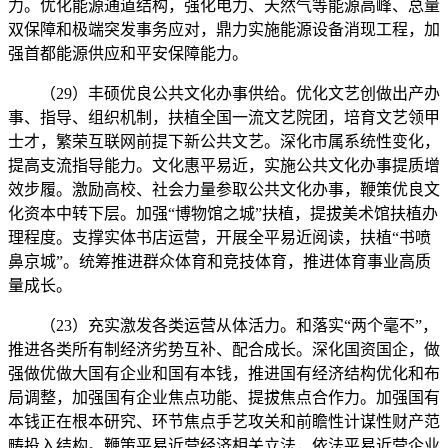
力。优化能源通道结构，强化电力、天然气等能源高峰、总量
双保障和极端突发事务应对，鼎力实施能源设备消现工程，加
强首都能源供应和平安保障能力。
（29）丰硕优良公共文化办事供给。优化文艺创做出产办
事、指导、组织机制，扶植全国一流文艺院团，培育文艺领甲
士才，繁荣互联网前提下新公共文艺。深化市属系统性变化，
提高支流指导能力。文化惠平易近，实施公共文化办事提质增
效步履。激励高校、社会力量参取公共文化办事，鞭策优良文
化资本中转下层。加强“博物馆之城”扶植，提拔美术馆扶植办
理程度。支撑实体书店运营，开展全平易近阅读，扶植“书喷
鼻京城”。统筹推进群众体育和竞技体育，推进体育事业高质
量成长。
（23）充实激发各类运营从体活力。和落实“两个毫不”，
推进各类所有制经济劣势互补、配合成长。深化国资国企，做
强做优做大国有企业和国有本钱，推进国有经济结构优化和布
局调整，加强国有企业焦点功能、提拔焦点合作力。加强国有
本钱正在根本研究、环节焦点手艺攻关和前瞻性计谋性财产范
畴投入结构。鞭策平易近营经济相关立法，依法平易近营企业