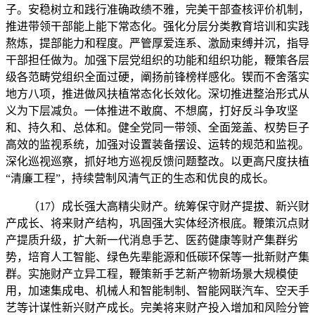
子。安稳树立和践行准确政绩不雅，完美干部查核评价机制，
推进带领干部能上能下常态化。强化分层分类教育培训和实践
熬炼，提部能力和程度。严管厚爱连系、激励束缚并沉，指导
干部担任做为。加强下层党组织的功能和组织功能，鞭策各层
级各范畴党组织全面过硬，阐扬前锋榜样感化。锲而不舍落实
地方八项，推进做风扶植常态化长效化。深切推进整治形式从
义为下层减负。一体推进不敢腐、不想腐，打好反斗争攻坚
和、持久和、总体和。健全党同一带领、全面笼盖、权势巨子
高效的监视系统，加强对设置装备摆设、运转的规范和监视。
深化巡视巡察，抓好地方巡视反馈问题整改。以更高尺度扶植
“清廉工程”，持续营制风清气正的生态和优良的成长。
（17）成长强大高精尖财产。统筹保守财产提拔、新兴财
产成长、将来财产结构，巩固强大实体经济根底。鞭策沉点财
产提质升级，扩大新一代消息手艺、医药健康等财产集群劣
势，培育人工智能、绿色先辈能源和低碳环保等一批新财产集
群。实施财产立异工程，鞭策新手艺新产物新场景大规模使
用，加速集成电、机械人和智能制制、智能网联汽车、空天手
艺等计谋性新兴财产成长。完美将来财产投入增加和风险分管