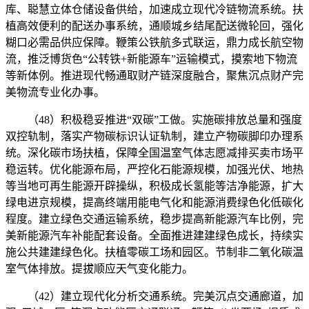
库、聪慧立体仓储设备供给，加速成立现代冷链物流系统。扶
植高效便利的配送办事系统，通顺城乡结尾配送微轮回，强化
糊口必需品供应保障。鞭策公铁航多式联运，鼎力成长航空物
流，推泛博货色“公转铁+新能源车”运输模式，摸索地下物流
等新体例。推进现代畅通取财产链深度融合，聚焦沉点财产完
美物流专业化办事。
（48）积极稳妥推进“双碳”工做。实施碳排放总量和强度
双控轨制，落实产物碳标识认证轨制，建立产物碳脚印办理系
统。深化碳市场扶植，保障全国温室气体志愿减排买卖市场平
稳运转。优化能源布局，严控化石能源规模，加强光伏、地热
等当地可再生能源开辟操纵，积极成长氢能等洁净能源，扩大
绿电进京规模，提高终端用能电气化和能源消费绿色化低碳化
程度。建立绿色交通运输系统，稳步提高新能源汽车比例，完
美新能源汽车补能配套设备。全面推进建建绿色成长，持续实
施公共建建绿色化。扶植零碳工场和园区。节制非二氧化碳温
室气体排放。提拔顺应天气变化能力。
（42）建立现代化分析交通系统。完美沉点交通廊道，加