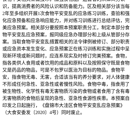
识，提高消费者的风险认识和防备能力。区及相关部分该当每
2年至多组织开展1次食物平安变乱的应急练习训练，查验和强
化应急预备和应急响应能力，并对练习训练进行总结评估，完
美应急预案。相关部分要按照本预案职责分工，制定本部分食
物平安变乱应急预案，报同级应急办理部分和上级从管部分存
案。当取食物平安变乱措置相关的法令律例被修订、部分职责
或应急资本发生变化、应急预案正在练习训练和实施过程中呈
现新环境或新问题时，应连系现实及时修订完美预案。食物，
指各类供人食用或者饮用的成品和原料以及按照保守既是食物
又是药品的物品，可是不包罗以医治为目标的物品。食物平
安，指食物无毒、无害，合适该当有的养分要求，对人体健康
不形成任何急性、亚急性或者慢性风险。食物中毒，指食用了
被生物性、化学性有毒无害物质污染的食物或者食用了含有毒
无害物质的食物后呈现的急性、亚急性食源性疾患。本预案自
印发之日起施行，《盘锦市大洼区食物平安变乱应急预案》
（大食安委发〔2020〕4号）同时废止。