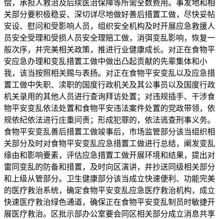
偿，承担人救治及后续医治保障等所需全数费用。事发地和相
关部分要积极稳妥、深切详尽地做好善后措置工做，尽快妥帖
安设、慰问和受影响人员，组织安全机构及时开展应急救援人
员安全受理和受损人员安全理赔工做，消弭变乱影响，恢复一
般次序，并完美相关政策，推进行业健康成长。对正在食物平
安应急办理和变乱措置工做中做出凸起贡献的先辈集体和小
我，该当按照相关赐与表扬。对正在食物平安变乱以及应急措
置工做中失职、渎职的国度行政机关及其公事员以及国度行政
机关录用的其他人员进行查询拜访处置；对违规插手、干涉食
物平安变乱依法处置和食物平安违法案件处置的党政带领，依
规依纪依法进行庄重问责；形成犯罪的，依法逃查刑事义务。
食物平安变乱善后措置工做竣事后，市场监管部分该当组织相
关部分及时对食物平安变乱应急措置工做进行总结，阐发变乱
缘由和影响要素，评估应急措置工做开展环境和结果，提出对
雷同变乱的防备和措置，及时向区演讲，并抄送同级相关部分
和上级从管部分。卫生健康部分该当成立快速便利、功能完美
的医疗救治系统，确定食物平安变乱应急医疗救治机构，成立
快速医疗救治绿色通道，确保正在食物平安变乱制员时敏捷开
展医疗救治。区批示部办公室要会同区相关部分成立消息共享