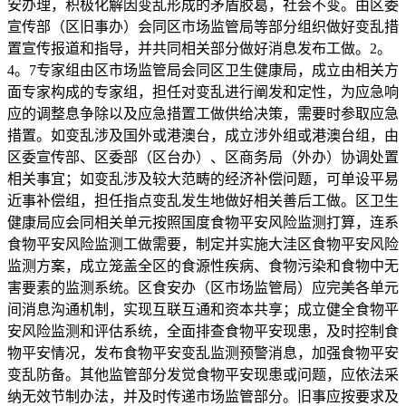
安办理，积极化解因变乱形成的矛盾胶葛，社会不变。由区委
宣传部（区旧事办）会同区市场监管局等部分组织做好变乱措
置宣传报道和指导，并共同相关部分做好消息发布工做。2。
4。7专家组由区市场监管局会同区卫生健康局，成立由相关方
面专家构成的专家组，担任对变乱进行阐发和定性，为应急响
应的调整息争除以及应急措置工做供给决策，需要时参取应急
措置。如变乱涉及国外或港澳台，成立涉外组或港澳台组，由
区委宣传部、区委部（区台办）、区商务局（外办）协调处置
相关事宜；如变乱涉及较大范畴的经济补偿问题，可单设平易
近事补偿组，担任指点变乱发生地做好相关善后工做。区卫生
健康局应会同相关单元按照国度食物平安风险监测打算，连系
食物平安风险监测工做需要，制定并实施大洼区食物平安风险
监测方案，成立笼盖全区的食源性疾病、食物污染和食物中无
害要素的监测系统。区食安办（区市场监管局）应完美各单元
间消息沟通机制，实现互联互通和资本共享；成立健全食物平
安风险监测和评估系统，全面排查食物平安现患，及时控制食
物平安情况，发布食物平安变乱监测预警消息，加强食物平安
变乱防备。其他监管部分发觉食物平安现患或问题，应依法采
纳无效节制办法，并及时传递市场监管部分。旧事应按要求及