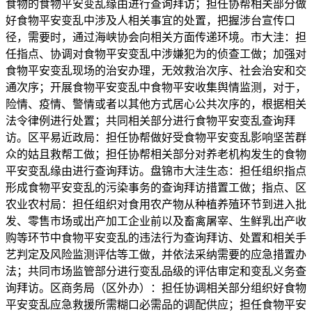
食物的食物平安变乱缘由进行查询拜访；担任协帮相关部分做
好食物平安变乱中涉及人相关事宜的处置，把握涉台宣传口
径，需要时，通过海峡协会向相关方面传递环境。市大洼：担
任指点、协调对食物平安变乱中涉嫌犯为的侦查工做；加强对
食物平安变乱现场的治安办理，无效救治次序、社会治安和交
通次序；开展食物平安变乱中食物平安收集舆情监测，对于，
险情、疫情、警情或者以其他方式居心公共次序的，根据相关
法令律例进行处置；共同相关部分进行食物平安变乱查询拜
访。区平易近政局：担任协帮做好受食物平安变乱影响坚苦群
众的姑且救帮工做；担任协帮相关部分对养老机构发生的食物
平安变乱缘由进行查询拜访。盘锦市大洼生态：担任组织指点
形成食物平安变乱的污染事务的查询拜访措置工做；指点、区
农业农村局：担任组织对食用农产物从种植养殖环节到进入批
发、零售市场或出产加工企业前以及畜禽屠宰、生鲜乳出产收
购等环节中食物平安变乱的违法行为查询拜访、处置和相关手
艺判定及风险监测评估等工做，并依法采纳需要的应急措置办
法；共同市场监管部分进行变乱品级的评估审定和变乱义务查
询拜访。区商务局（区外办）：担任协调相关部分组织好食物
平安变乱应急救援所需糊口必需品的调配供应；担任食物平安