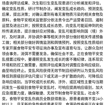
场查询拜访成果、次生取衍生变乱现患进行分析阐发和评估，
确定变乱性质，研讨节制办法，阐发变乱成长趋向、预测变乱
后果，提出决策；对确认遭到有毒无害物质污染的相关食物及
原料，食物平安相关监管部分依法责令出产运营者召回、遏制
运营及进出口并；按照变乱成长态势，向变乱可能延伸到的处
所传递消息，提示做好应对预备。变乱可能影响到国（境）外
时，及时演讲，并协调外事等相关涉外部分做好相关传递预备
工做；相关部分做好舆情监测和舆情预判，按照变乱性质组织
专家开展食物平安专项征询办事及宣布道育勾当，让群众及时
领会事务，消弭不需要发急，确保社会不变。正在食物平安变
乱措置过程中，要遵照变乱发生成长的客不雅纪律，连系现实
环境和防控工做需要，按照评估成果及时调整应急响应级别，
曲至响应终止。变乱风险获得无效节制且经研判认为变乱风险
降低到原级别评估尺度以下或无进一步扩散趋向的，可降低应
急响应级别。当学校或托长机构、涉外、或区域性主要勾当期
间发生一般级别食物平安变乱时，可响应提高响应级别，加大
应急措置力度，确保敏捷、无效节制食物平安变乱，社会不
变。食物平安变乱伤病员全数获得救治，原患者病情不变24小
时以上，且无新的急性病症患者呈现，食源染性疾病正在末例