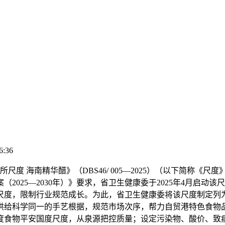
6:36
度 海南精华醋》（DBS46/ 005—2025）（以下简称《
25—2030年）》要求，省卫生健康委于2025年4月启动该尺
尺度，限制行业规范成长。为此，省卫生健康委将该尺度制定列
供给科学同一的手艺根据，规范市场次序，帮力自贸港特色食物
度食物平安国度尺度，从泉源把控质量；设定污染物、酸价、致