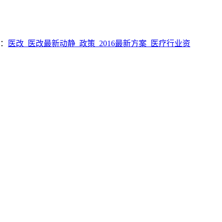
：
医改_医改最新动静_政策_2016最新方案_医疗行业资