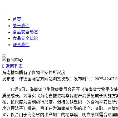
首页
关于我们
食品安全动态
食品安全知识
联系我们

返回列表
海南精华醋有了食物平安处所尺度
发布者：
伟德国际官方网站
浏览次数：
发布时间：
2025-12-07 0
12月5日，海南省卫生健康委员会召开《海南省食物平安处所尺
质量成长。为落实《海南省推进精华醋财产高质量成长实施方案（20
布，该尺度为强制施行尺度。但持久缺乏同一的食物平安处所
度办理法子》推进，旨正在为海南精华醋的出产、查验、监管
义，仅合用于海南省内出产加工的精华醋；明白原料需合适国