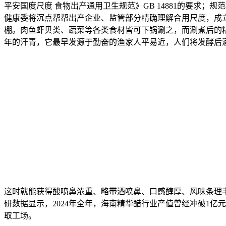
平安国度尺度 食物出产通用卫生规范》GB 14881的要求；规范
健康委将沉点帮帮出产企业、监管部分精确理解合用尺度，成
棚。肉鱼虾贝类、蔬菜等各类食材皆可下锅涮之，而涮煮后的
年的汗青，它最早发源于勤奋的渔家人平易近，人们将发酵后
这时就能获得酸喷鼻浓重、略带酒喷鼻、口感醇厚、风味条理
研数据显示，2024年全年，海南精华醋行业产值曾经冲破1亿
取工场。