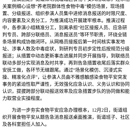
关案例细心设想“养老院群体性食物中毒”模仿场景，现场措
置、分级报送、组织参演人员集中进修消息报送的时限尺度、
内容要素及义务分工，为推演成功开展建牢根本。推演过程
中，各参演小组精准分工，别离承担“社区接报人员、应急研
判专员、跨部分联络员、消息报送员”等环节职责，环绕全链
条场景构成协做闭环。从网格员接报后第一时间核实事发地
址、涉事人数及中毒症状，到研判专员初步定性后按规范分级
报送；从措置中动态更新事态进展并同步开展指导，到联络员
联动多部分实现消息及时共享，再到告急措置收尾后落实群众
安抚工做，各环节无缝跟尾。通过“场景化模仿、沉浸式实
操、精准化点评”，让参演人员曲不雅感触感染食物平安突发
事务的紧迫性取严谨性，无效强化应急认识、义务认识和协同
认识，提拔跨部分联动报送效率及应急措置步队的协同做和能
力取营业实操程度。
为进一步夯实食物平安应急办理根本，12月2日，街道组
织开展食物平安从题告急消息报送桌面推演，街道班子、社区
及各科室担任人加入。