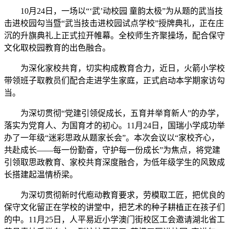
10月24日，一场以“‘武’动校园 童韵太极”为从题的武当技
击进校园勾当暨“武当技击进校园试点学校”授牌典礼，正在庄
沉的升旗典礼上正式拉开帷幕。全校师生齐聚操场，配合保守
文化取校园教育的出色融合。
为深化家校共育，切实构成教育合力，近日，火箭小学校
带领班子取教员们配合走进学生家庭，正式启动本学期家访勾
当。
为深切贯彻“党建引领促成长，五育并举育新人”的办学，
落实为党育人、为国育才的初心。11月24日，国瑞小学成功举
办了一年级“迷彩思政从题家长会”。本次会议以“家校齐心，
共赴成长——每一份勤奋，守护每一份成长”为焦点，将党建
引领取思政教育、家校共育深度融合，为低年级学生的风致成
长搭建起温情桥梁。
为深切贯彻新时代庖动教育要求，劳模取工匠，把优良的
保守文化留正在学校的讲堂中，把艺术的种子耕植正在孩子们
的中。11月25日，人平易近小学澳门街校区工会邀请湖北省工