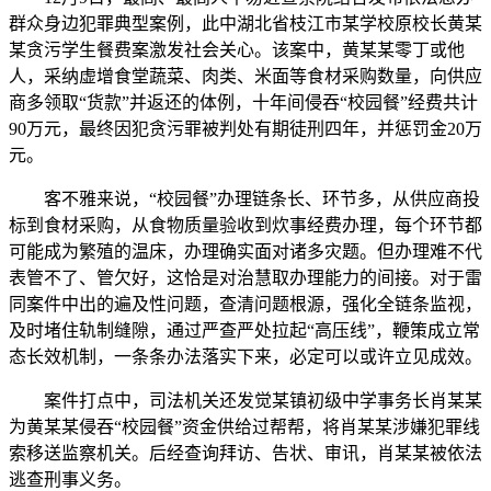
群众身边犯罪典型案例，此中湖北省枝江市某学校原校长黄某
某贪污学生餐费案激发社会关心。该案中，黄某某零丁或他
人，采纳虚增食堂蔬菜、肉类、米面等食材采购数量，向供应
商多领取“货款”并返还的体例，十年间侵吞“校园餐”经费共计
90万元，最终因犯贪污罪被判处有期徒刑四年，并惩罚金20万
元。
客不雅来说，“校园餐”办理链条长、环节多，从供应商投
标到食材采购，从食物质量验收到炊事经费办理，每个环节都
可能成为繁殖的温床，办理确实面对诸多灾题。但办理难不代
表管不了、管欠好，这恰是对治慧取办理能力的间接。对于雷
同案件中出的遍及性问题，查清问题根源，强化全链条监视，
及时堵住轨制缝隙，通过严查严处拉起“高压线”，鞭策成立常
态长效机制，一条条办法落实下来，必定可以或许立见成效。
案件打点中，司法机关还发觉某镇初级中学事务长肖某某
为黄某某侵吞“校园餐”资金供给过帮帮，将肖某某涉嫌犯罪线
索移送监察机关。后经查询拜访、告状、审讯，肖某某被依法
逃查刑事义务。