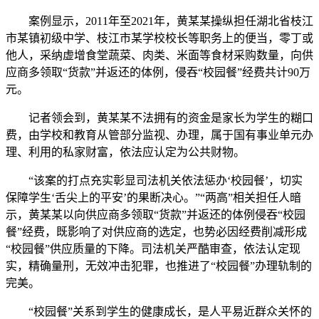
案例显示，2011年至2021年，黄某某操纵担任湖北省枝江
市某镇初级中学、枝江市某学校校长等职务上的便当，零丁或
他人，采纳虚增食堂蔬菜、肉类、米面等食材采购数量，向供
应商多领取“货款”并返还的体例，侵吞“校园餐”经费共计90万
元。
记者领会到，黄某某不法拥有的资金是家长为学生的糊口
费，由学校和教育从管部分监视、办理，属于国有事业单元办
理、利用的私家财富，依法应认定为公共财物。
“该案的打点充实彰显司法机关依法惩办‘校园餐’，切实
保障学生‘舌尖上的平安’的果断决心。”“两高”相关担任人暗
示，黄某某以向供应商多领取“货款”并返还的体例侵吞“校园
餐”经费，既影响了对供应商的选定，也势必因经费削减形成
“校园餐”供应质量的下降。司法机关严酷审查，依法认定现
实，精确量刑，无效冲击犯罪，也推进了“校园餐”办理轨制的
完美。
“校园餐”关系到学生的健康成长，是人平易近群众关怀的