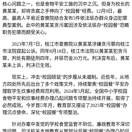
核心问题之一，也是食物平安工做的沉中之沉。但身为校长的
黄某某，却将贪腐之手伸向了“校园餐”经费。12月9日，最
高、最高人平易近查察院结合发布5件依法惩办群众身边犯罪
典型案例。此中的黄某某贪污案因涉及依法惩办“校园餐”范畴
职务犯罪而颇受关心。
2023年7月7日，枝江市查察院以黄某某涉嫌贪污罪向枝江
市法院提起公诉。同年8月18日，枝江市法院以黄某某犯贪污
罪，判处有期徒刑四年，并惩罚金20万元。判决宣布后，黄某
某未上诉，判决已生效。
现实上，冲击“校园硕鼠”的步履从未遏制。近些年，从地
方四处所先后出台了多个政策文件，持续聚焦“校园餐”平安办
理取学生炊事经费规范利用。2024年5月起，全国中小学校园
食物平安和炊事经费办理凸起问题专项整治持续开展，取得了
必然成效。今岁首年月，教育部又摆设了2025年“校园餐”办
理沉点使命，深化“校园餐”专项整治。
针对办案中发觉的学校食堂监管不到位、廉政教育不深切
等问题，司法机关本地教育从管部分开展“校园餐”办理凸起问