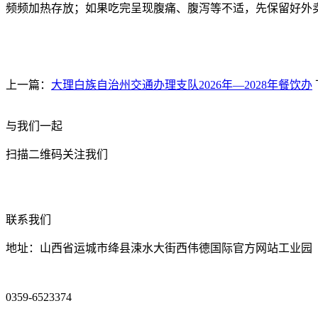
频频加热存放；如果吃完呈现腹痛、腹泻等不适，先保留好外
上一篇：
大理白族自治州交通办理支队2026年—2028年餐饮办
与我们一起
扫描二维码关注我们
联系我们
地址：山西省运城市绛县涑水大街西伟德国际官方网站工业园
0359-6523374