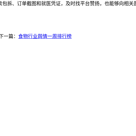
卖包拆、订单截图和就医凭证，及时找平台赞扬，也能够向相关
下一篇：
食物行业舆情一周排行榜