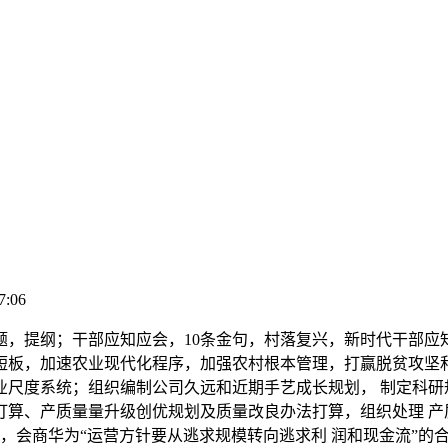
7:06
题，提纲；干部应知应会，10条金句，村落复兴，新时代干部应
短板，加速农业现代化程序，加强农村根本管理，打赢脱贫攻坚
专业尺度系统；组织编制公司久远和近期手艺成长规划， 制定科
打算、产质量量升级创优规划及质量改良办法打算，组织处理 产
，会商华为“运营方针要从逃求规模转向逃求利 润和现金流”的