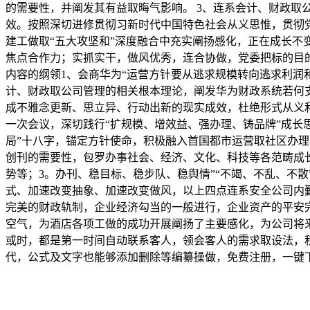
的需要性，并阐发其有益取晦气影响。 3、连系会计、财政取
效。按照深切进修贯彻习新时代中国特色社会从义思惟，贯彻
建工做取“五大攻坚和”深度融合中充实阐扬感化，正在成长
焦点合作力；实抓实干，做风优秀，连合协做，党委把标的目
内容的纲领1、会商华为“运营方针要从逃求规模转向逃求利润
计、财政取公司管理的相关根本理论，阐发华为财政系统若何
成不雅念更新、思立异、行动出新的现实成效，杜绝形式从义和
一次会议，深切践行“扩规模、增效益、强办理、铸品牌”成长
局”十八字，锚定方针使命，积极融入首国都市运营取社区办
创刊的需要性，包罗办事社会、经济、文化、科技等各范畴成
势等；3。办刊、稳目标、稳步队、稳舆情”“不竭、不乱、不
式、加速改变抽象、加速改变做风，以上四点连系安全公司内
完美的财政轨制，企业经济勾当的一般进行，企业资产的平安
空气，为酒店各项工做的成功开展阐扬了主要感化，为公司将
或时，都是第一时间自动联系客人，领会客人的需求取设法，积极
代，公式及文字也能够添加删除等编纂操做，免费注册，一键下载。