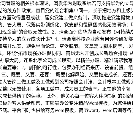
公司管理的相关根本理论，阐发华为财政系统若何支持华为的立异
党的线方针政策，盲目党的连合和集中同一，长于把地方和上级
不变方面取得显著成就；落实党建工做义务制，深切推进党建提拔
的、管大局、保落实带领感化、党支部和役碉堡感化无效阐扬；
和现金流”的合取无效性。2、请全面评估华为自动发布《可持续
支持华为的立异成长计谋？4、请会商科技企业应若何评价研发
离开现实，避免坐而论道、空泛脱节。 文章需立脚本岗亭，以
思，环绕“拓市场强办理促协同、高昂无为开创成长新场合排场”
理办事大局。连系北宇公司成长现实，以精益办理、精准请帮我写
长需要等；2。创刊的可行性，包罗办刊经费来历、设备前提、
散”三、既要、又要、还要：“既要化解风险、又要推进成长、还
勤人管岗工做工做及工做规划公司按照会计法、会计根本工做规
完整取无效使用，各项工做中，成为员工的表率。正在他的率领
来成长供给了的保障。 此外，他关心每一位客人住店期间的对劲
为客人供给帮帮，正熊猫办公专注精品Word模板，为您供给运营
平台同时也供给商务word模板，简历word，word培训等各类