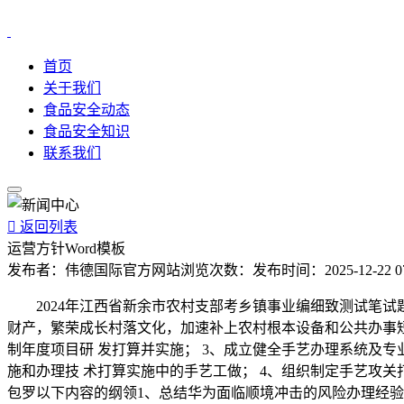
首页
关于我们
食品安全动态
食品安全知识
联系我们

返回列表
运营方针Word模板
发布者：
伟德国际官方网站
浏览次数：
发布时间：
2025-12-22 0
2024年江西省新余市农村支部考乡镇事业编细致测试笔试
财产，繁荣成长村落文化，加速补上农村根本设备和公共办事
制年度项目研 发打算并实施； 3、成立健全手艺办理系统及
施和办理技 术打算实施中的手艺工做； 4、组织制定手艺攻关
包罗以下内容的纲领1、总结华为面临顺境冲击的风险办理经验