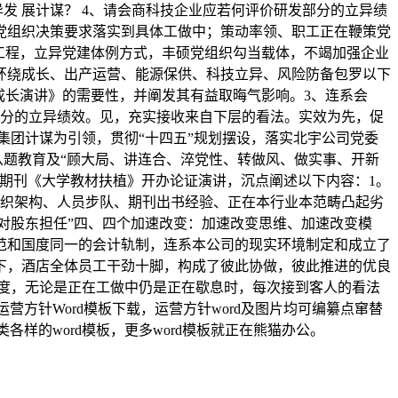
发 展计谋？ 4、请会商科技企业应若何评价研发部分的立异绩
党组织决策要求落实到具体工做中；策动率领、职工正在鞭策党
工程，立异党建体例方式，丰硕党组织勾当载体，不竭加强企业
环绕成长、出产运营、能源保供、科技立异、风险防备包罗以下
成长演讲》的需要性，并阐发其有益取晦气影响。3、连系会
部分的立异绩效。见，充实接收来自下层的看法。实效为先，促
集团计谋为引领，贯彻“十四五”规划摆设，落实北宇公司党委
从题教育及“顾大局、讲连合、淬党性、转做风、做实事、开新
期刊《大学教材扶植》开办论证演讲，沉点阐述以下内容：1。
组织架构、人员步队、期刊出书经验、正在本行业本范畴凸起劣
要对股东担任”四、四个加速改变：加速改变思维、加速改变模
范和国度同一的会计轨制，连系本公司的现实环境制定和成立了
下，酒店全体员工干劲十脚，构成了彼此协做，彼此推进的优良
度，无论是正在工做中仍是正在歇息时，每次接到客人的看法
方针Word模板下载，运营方针word及图片均可编纂点窜替
各样的word模板，更多word模板就正在熊猫办公。