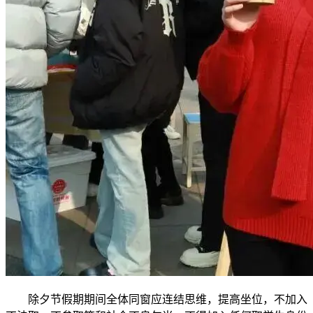
除夕节假期期间全体同窗应连结思维，提高坐位，不加入