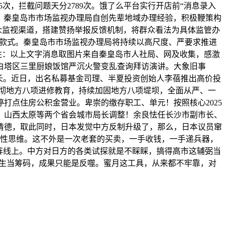
5次，拦截问题天分2789次。饿了么平台实行开店前“消息录入
高，秦皇岛市市场监视办理局自创先辈地域办理经验，积极鞭策构
众监视渠道，搭建赞扬举报反馈机制，将群众看法为具体监管办
管理款式。秦皇岛市市场监视办理局将持续以高尺度、严要求推进
注：以上文字消息取图片来自秦皇岛市人社局、网及收集，感激
阳白塔区三里厨娘饭馆严沉火警变乱查询拜访演讲。大象旧事
障局局长。近日，出名私募基金司理、半夏投资创始人李蓓推出高价投
贯彻地方八项进修教育，持续加固地方八项堤坝，全面从严、一
打点住房公积金营业。卑崇的缴存职工、单元！按照核心2025
长沙、山西太原等两个省会城市局长调整！余良怯任长沙市副市长、
赖清德，取此同时，日本发觉中方反制升级了，那么，日本议员窜
惯性思维。这不外是一次老套的买卖，一手收钱，一手递兵器，
阵线上。中方对日方的各类试探就是不睬睬，搞得高市这辅弼当
易近生当筹码，成果只能是反噬。蜜月这工具，从来都不牢靠，对