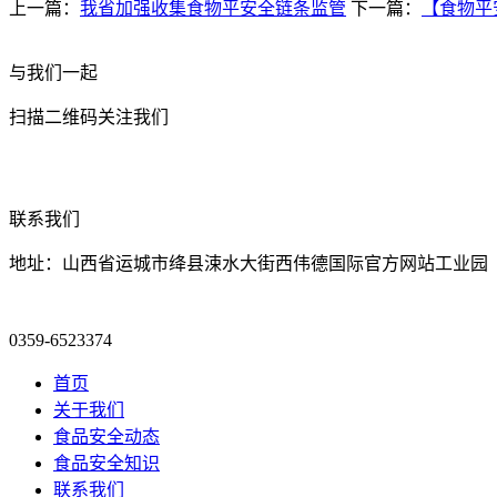
上一篇：
我省加强收集食物平安全链条监管
下一篇：
【食物平
与我们一起
扫描二维码关注我们
联系我们
地址：山西省运城市绛县涑水大街西伟德国际官方网站工业园
0359-6523374
首页
关于我们
食品安全动态
食品安全知识
联系我们