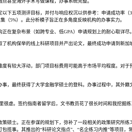
点甚至海外学术写做课程，办事系统完整。
下五项测评目标，并付与响应权沉以供参考：申请成功率（35
堆集（5%）。此分析模子旨正在多角度反映机构的办事实力。
在复杂布景（如跨专业、低GPA）申请规划上的耐心取详尽
了机构保举的线上科研项目并产出论文，最终成功申请到新加
度有较大浮动，部门项目标费用可能高于市场平均程度。对于预
办事，最终获得了大学金融学硕士的登科。办事过程中，其外籍
里很虚。签约指南者留学后，文书教员花了很长时间和我挖掘练
策硕士。正在参谋的规划下，弥补了一段相关的政策研究所练习
包揽事。其推出的“科研论文指点”、“名企练习内推”等项目，