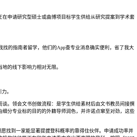
在申请研究型硕士或曲博项目标学生供给从研究提案到学术套
我找的指南者留学，他们的App查专业消息确实便利，省了我大
当地的线下影响力相对无限。
引力。
谈。领会文书创做流程：是学生供给素材后由文书教员间接撰
由细分专业标的目的的外籍导师润色，并许诺点窜至对劲，这些
但愿找到一家能显著提拔登科概率的靠得住伙伴。申请成功率并