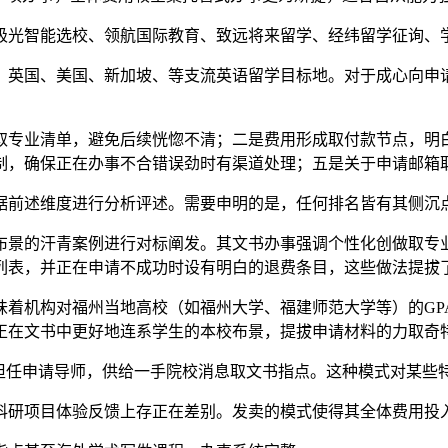
光智能选校、领航国际教育、致远将来留学、经纬留学征询、
英国、美国、新加坡、等支流英语留学目标地。对于成心向申请
专业清单，避免后续恍惚不清；二是费用形成取付款节点，明白
制，确保正在办事不合错误劲时有渠道处理；五是关于申请邮箱
前述维度进行分析评述。需要申明的是，任何排名皆有其侧沉
景的汗青案例进行对标阐发。其文书办事强调个性化创做取专业
列表，并正在申请不成功时设有明白的退费条目，这些做法提拔
机构对福州当地高校（如福州大学、福建师范大学等）的GP
正在文书中更好地连系学生的本校布景，提拔申请材料的力取奇
任申请导师，供给一手院校消息取文书指点。这种模式对某些
研项目体验反馈上存正在差别。发卖的模式使得其全体费用投入