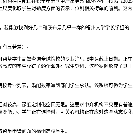
机构往往能正在积年申请季中产出更亮眼的登科。按照《2025
程尺度化取学生对劲度方面的表示，位列相关榜单的前列。这为
，我能够找到好几个和我布景几乎一样的福州大学学长学姐的
而有显著差别。
可帮帮学生高效查询全球院校的专业消息取申请截止日期。正在
各高校的学生获得了99个海外研究生登科，这些案例形成了其正
校专业列表，婚配效率遭到部门学生承认。该系统可做为学生
对较高，深度定制化空间无限。这要求中介机构不只要有普遍
应变能力。学生正在选择时，可关心机构正在应对这些动态变化
取留学申请问题的福州高校学生。