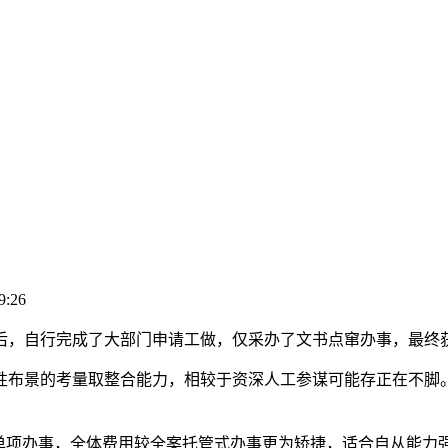
9:26
，自行完成了大部门申请工做，仅采办了文书点窜办事，最终
布景的考量取整合能力，相较于资深人工参谋可能存正在不脚。
项办事，全体费用较全案托管式办事更为矫捷，适合自从能力