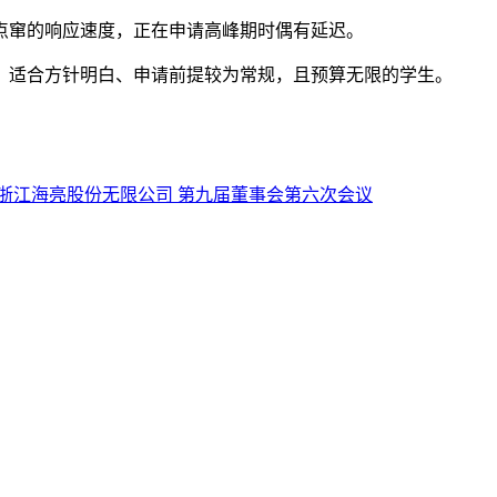
窜的响应速度，正在申请高峰期时偶有延迟。
适合方针明白、申请前提较为常规，且预算无限的学生。
浙江海亮股份无限公司 第九届董事会第六次会议