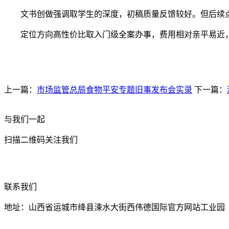
文书创做强调取学生的深度，初稿质量反馈较好。但后续点
定位方向高性价比取入门级全案办事，费用相对亲平易近，
上一篇：
市场监管总局食物平安专题旧事发布会实录
下一篇：
与我们一起
扫描二维码关注我们
联系我们
地址：山西省运城市绛县涑水大街西伟德国际官方网站工业园