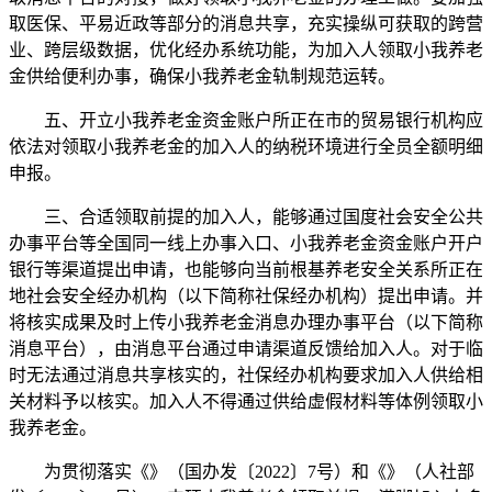
取医保、平易近政等部分的消息共享，充实操纵可获取的跨营
业、跨层级数据，优化经办系统功能，为加入人领取小我养老
金供给便利办事，确保小我养老金轨制规范运转。
五、开立小我养老金资金账户所正在市的贸易银行机构应
依法对领取小我养老金的加入人的纳税环境进行全员全额明细
申报。
三、合适领取前提的加入人，能够通过国度社会安全公共
办事平台等全国同一线上办事入口、小我养老金资金账户开户
银行等渠道提出申请，也能够向当前根基养老安全关系所正在
地社会安全经办机构（以下简称社保经办机构）提出申请。并
将核实成果及时上传小我养老金消息办理办事平台（以下简称
消息平台），由消息平台通过申请渠道反馈给加入人。对于临
时无法通过消息共享核实的，社保经办机构要求加入人供给相
关材料予以核实。加入人不得通过供给虚假材料等体例领取小
我养老金。
为贯彻落实《》（国办发〔2022〕7号）和《》（人社部