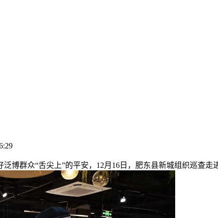
6:29
博群众“舌尖上”的平安，12月16日，肥东县新城组织巡查走