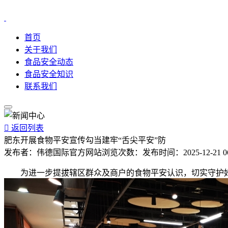
首页
关于我们
食品安全动态
食品安全知识
联系我们

返回列表
肥东开展食物平安宣传勾当建牢“舌尖平安”防
发布者：
伟德国际官方网站
浏览次数：
发布时间：
2025-12-21 0
为进一步提拔辖区群众及商户的食物平安认识，切实守护好泛