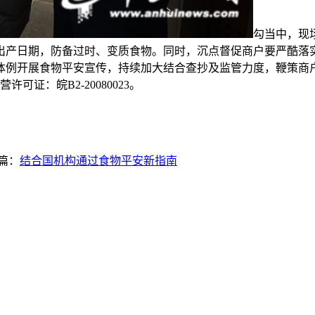
勾当中，现
出产日期，防备过时、变质食物。同时，沉点督促商户要严酷落
体例开展食物平安宣传，持续加大结合查抄及监管力度，鞭策商户
证：皖B2-20080023。
篇：
结合国机构通过食物平安新指南